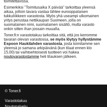
toimitettavissa.
Esimerkiksi "Toimitusaika X päivää" tarkoittaa yleensä
aikaa, jolloin tavara vastaa lähtee eurooppalaisen
tukkuliikkeen varastosta. Myös yhä useampi ulkomainen
yritys perustaa nettikaupan Suomeen, jolla on
suomalainen nimi, suomalainen sisältö, mutta varasto
onkin sitten ihan jossain muualla.
Toner.fi:n varastotakuu tarkoittaa sitä, että jos kerromme
tavaran olevan varastossa,
se myös löytyy hyllystämme
Espoon Haukilahden varastosta
, josta toimitamme sen
yleensä jo samana arkipäivänä (kun tilaat ennen klo
15.00) tai vaihtoehtoisesti tuotteen voi hakea
noutovarastostamme
heti tilauksen jälkeen.
© Toner.fi
Varastotakuu
Noutopalvelu