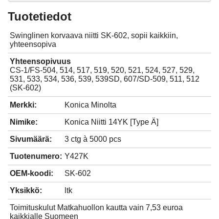
Tuotetiedot
Swinglinen korvaava niitti SK-602, sopii kaikkiin,
yhteensopiva
Yhteensopivuus
CS-1/FS-504, 514, 517, 519, 520, 521, 524, 527, 529,
531, 533, 534, 536, 539, 539SD, 607/SD-509, 511, 512
(SK-602)
Merkki:
Konica Minolta
Nimike:
Konica Niitti 14YK [Type Ä]
Sivumäärä:
3 ctg à 5000 pcs
Tuotenumero:
Y427K
OEM-koodi:
SK-602
Yksikkö:
ltk
Toimituskulut Matkahuollon kautta vain 7,53 euroa
kaikkialle Suomeen