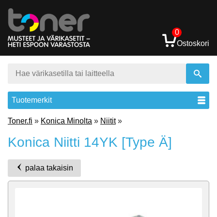
0
Ostoskori
Tuotemerkit
Toner.fi
»
Konica Minolta
»
Niitit
»
Konica Niitti 14YK [Type Ä]
palaa takaisin