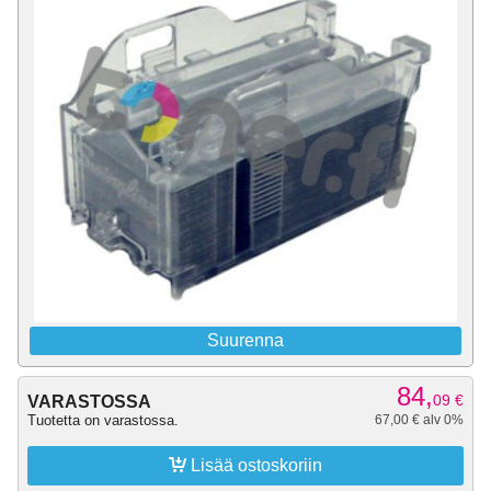
Suurenna
84,
09
€
VARASTOSSA
Tuotetta on varastossa.
67,00 € alv 0%

Lisää ostoskoriin