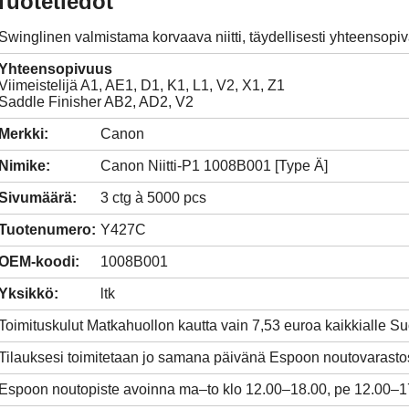
Tuotetiedot
Swinglinen valmistama korvaava niitti, täydellisesti yhteensopi
Yhteensopivuus
Viimeistelijä A1, AE1, D1, K1, L1, V2, X1, Z1
Saddle Finisher AB2, AD2, V2
Merkki:
Canon
Nimike:
Canon Niitti-P1 1008B001 [Type Ä]
Sivumäärä:
3 ctg à 5000 pcs
Tuotenumero:
Y427C
OEM-koodi:
1008B001
Yksikkö:
ltk
Toimituskulut Matkahuollon kautta vain 7,53 euroa kaikkialle 
Tilauksesi toimitetaan jo samana päivänä Espoon noutovarasto
Espoon noutopiste avoinna ma–to klo 12.00–18.00, pe 12.00–1