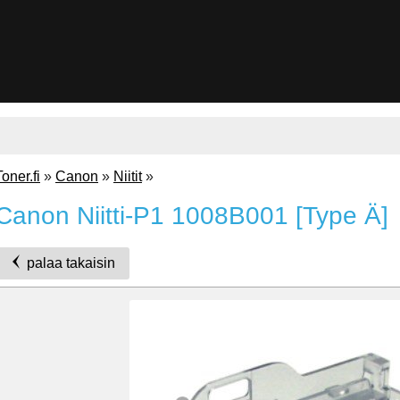
Toner.fi
»
Canon
»
Niitit
»
Canon Niitti-P1 1008B001 [Type Ä]
palaa takaisin