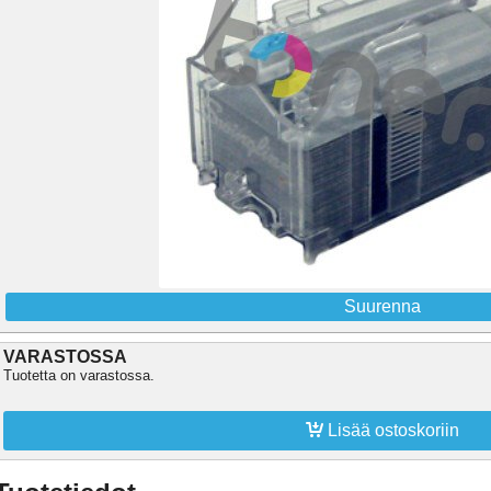
Suurenna
VARASTOSSA
Tuotetta on varastossa.

Lisää ostoskoriin