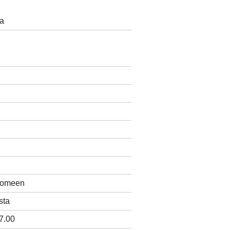
va
Suomeen
sta
7.00