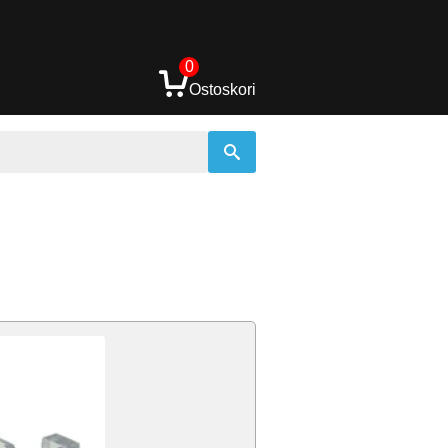
0
Ostoskori