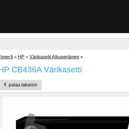
Toner.fi
»
HP
»
Värikasetit Alkuperäinen
»
HP CB436A Värikasetti
palaa takaisin