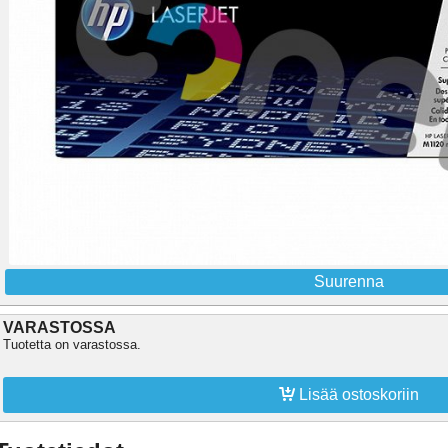
Suurenna
VARASTOSSA
Tuotetta on varastossa.

Lisää ostoskoriin