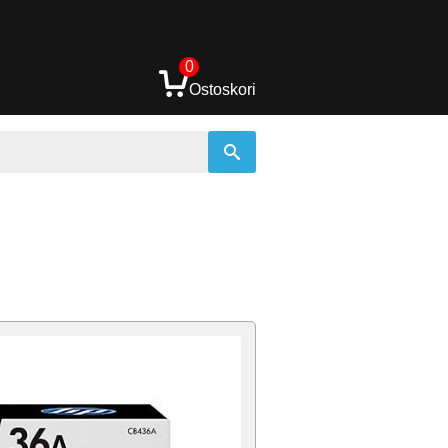
0
Ostoskori