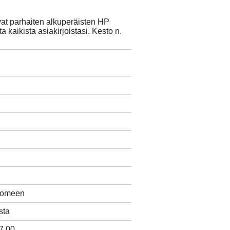
vat parhaiten alkuperäisten HP
a kaikista asiakirjoistasi. Kesto n.
Suomeen
sta
7.00