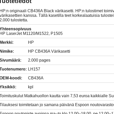
Tuotetiedot
HP:n originaali CB436A Black värikasetti. HP:n tulostimet toimi
värikasettien kanssa. Tällä kasetilla teet korkealaatuisia tulosteit
2.000 tulostetta.
Yhteensopivuus
HP LaserJet M1120/M1522, P1505
Merkki:
HP
Nimike:
HP CB436A Värikasetti
Sivumäärä:
2.000 pages
Tuotenumero:
LH157
OEM-koodi:
CB436A
Yksikkö:
kpl
Toimituskulut Matkahuollon kautta vain 7,53 euroa kaikkialle 
Tilauksesi toimitetaan jo samana päivänä Espoon noutovarasto
Espoon noutopiste avoinna ma–to klo 12.00–18.00, pe 12.00–1