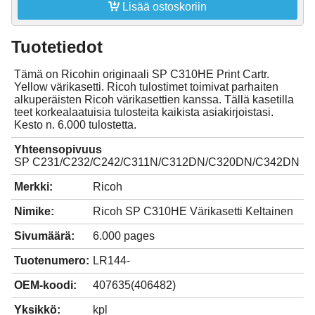

Lisää ostoskoriin
Tuotetiedot
Tämä on Ricohin originaali SP C310HE Print Cartr.
Yellow värikasetti. Ricoh tulostimet toimivat parhaiten
alkuperäisten Ricoh värikasettien kanssa. Tällä kasetilla
teet korkealaatuisia tulosteita kaikista asiakirjoistasi.
Kesto n. 6.000 tulostetta.
Yhteensopivuus
SP C231/C232/C242/C311N/C312DN/C320DN/C342DN
Merkki:
Ricoh
Nimike:
Ricoh SP C310HE Värikasetti Keltainen
Sivumäärä:
6.000 pages
Tuotenumero:
LR144-
OEM-koodi:
407635(406482)
Yksikkö:
kpl