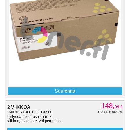
Suurenna
148,
09
€
2 VIIKKOA
"MIINUSTUOTE": Ei enää
118,00 € alv 0%
hyllyssä, toimitusaika n. 2
viikkoa, tilausta ei voi peruuttaa.