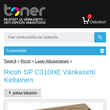
0
Ostoskori
Tuotemerkit
Toner.fi
»
Ricoh
»
Laser Alkuperäinen
»
Ricoh SP C310HE Värikasetti
Keltainen
palaa takaisin