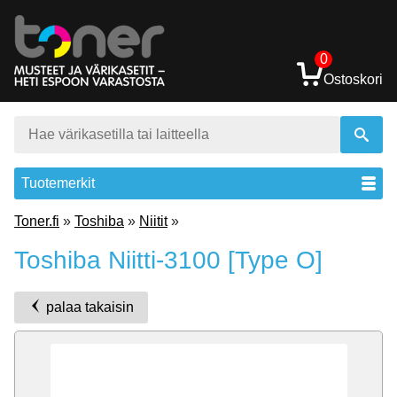
0
Ostoskori
Tuotemerkit
Toner.fi
»
Toshiba
»
Niitit
»
Toshiba Niitti-3100 [Type O]
palaa takaisin