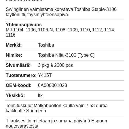
Swinglinen valmistama korvaava Toshiba Staple-3100
täyttöniitti, täysin yhteensopiva
Yhteensopivuus
MJ-1104, 1106, 1106-N, 1108, 1109, 1110, 1112, 1114,
1116
Merkki:
Toshiba
Nimike:
Toshiba Niitti-3100 [Type O]
Sivumäärä:
3 pkg à 2000 pcs
Tuotenumero:
Y415T
OEM-koodi:
6A000001023
Yksikkö:
ltk
Toimituskulut Matkahuollon kautta vain 7,53 euroa
kaikkialle Suomeen
Tilauksesi toimitetaan jo samana päivänä Espoon
noutovarastosta