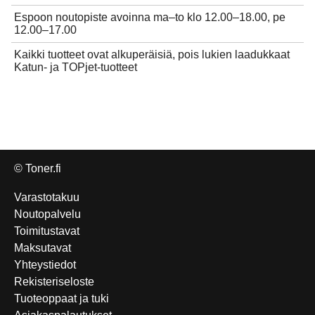
Espoon noutopiste avoinna ma–to klo 12.00–18.00, pe
12.00–17.00
Kaikki tuotteet ovat alkuperäisiä, pois lukien laadukkaat
Katun- ja TOPjet-tuotteet
© Toner.fi
Varastotakuu
Noutopalvelu
Toimitustavat
Maksutavat
Yhteystiedot
Rekisteriseloste
Tuoteoppaat ja tuki