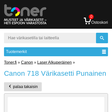
0
Ostoskori
Tuotemerkit
Toner.fi
»
Canon
»
Laser Alkuperäinen
»
Canon 718 Värikasetti Punainen
palaa takaisin