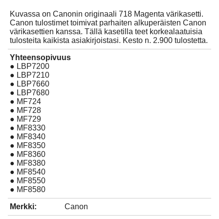
Kuvassa on Canonin originaali 718 Magenta värikasetti.
Canon tulostimet toimivat parhaiten alkuperäisten Canon
värikasettien kanssa. Tällä kasetilla teet korkealaatuisia
tulosteita kaikista asiakirjoistasi. Kesto n. 2.900 tulostetta.
Yhteensopivuus
● LBP7200
● LBP7210
● LBP7660
● LBP7680
● MF724
● MF728
● MF729
● MF8330
● MF8340
● MF8350
● MF8360
● MF8380
● MF8540
● MF8550
● MF8580
Merkki:
Canon