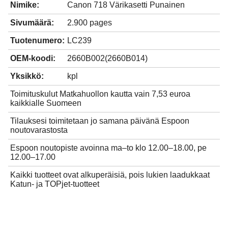
Nimike:
Canon 718 Värikasetti Punainen
Sivumäärä:
2.900 pages
Tuotenumero:
LC239
OEM-koodi:
2660B002(2660B014)
Yksikkö:
kpl
Toimituskulut Matkahuollon kautta vain 7,53 euroa
kaikkialle Suomeen
Tilauksesi toimitetaan jo samana päivänä Espoon
noutovarastosta
Espoon noutopiste avoinna ma–to klo 12.00–18.00, pe
12.00–17.00
Kaikki tuotteet ovat alkuperäisiä, pois lukien laadukkaat
Katun- ja TOPjet-tuotteet