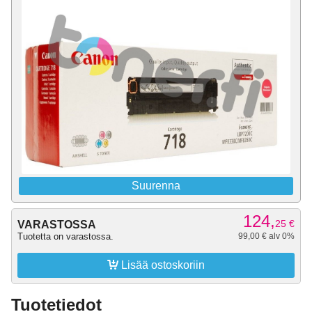
Suurenna
124,
25
€
VARASTOSSA
Tuotetta on varastossa.
99,00 € alv 0%

Lisää ostoskoriin
Tuotetiedot