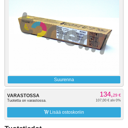
Suurenna
134,
29
€
VARASTOSSA
Tuotetta on varastossa.
107,00 € alv 0%

Lisää ostoskoriin