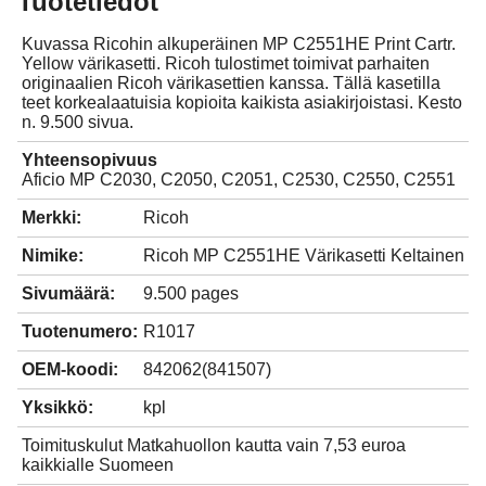
Tuotetiedot
Kuvassa Ricohin alkuperäinen MP C2551HE Print Cartr.
Yellow värikasetti. Ricoh tulostimet toimivat parhaiten
originaalien Ricoh värikasettien kanssa. Tällä kasetilla
teet korkealaatuisia kopioita kaikista asiakirjoistasi. Kesto
n. 9.500 sivua.
Yhteensopivuus
Aficio MP C2030, C2050, C2051, C2530, C2550, C2551
Merkki:
Ricoh
Nimike:
Ricoh MP C2551HE Värikasetti Keltainen
Sivumäärä:
9.500 pages
Tuotenumero:
R1017
OEM-koodi:
842062(841507)
Yksikkö:
kpl
Toimituskulut Matkahuollon kautta vain 7,53 euroa
kaikkialle Suomeen