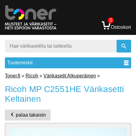
0
Ostoskori
Tuotemerkit
Toner.fi
»
Ricoh
»
Värikasetit Alkuperäinen
»
Ricoh MP C2551HE Värikasetti
Keltainen
palaa takaisin