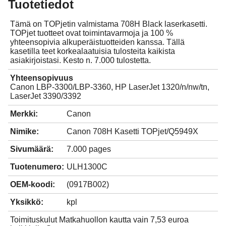
Tuotetiedot
Tämä on TOPjetin valmistama 708H Black laserkasetti.
TOPjet tuotteet ovat toimintavarmoja ja 100 %
yhteensopivia alkuperäistuotteiden kanssa. Tällä
kasetilla teet korkealaatuisia tulosteita kaikista
asiakirjoistasi. Kesto n. 7.000 tulostetta.
Yhteensopivuus
Canon LBP-3300/LBP-3360, HP LaserJet 1320/n/nw/tn,
LaserJet 3390/3392
Merkki:
Canon
Nimike:
Canon 708H Kasetti TOPjet/Q5949X
Sivumäärä:
7.000 pages
Tuotenumero:
ULH1300C
OEM-koodi:
(0917B002)
Yksikkö:
kpl
Toimituskulut Matkahuollon kautta vain 7,53 euroa