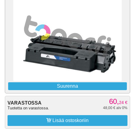
Suurenna
60,
24
€
VARASTOSSA
Tuotetta on varastossa.
48,00 € alv 0%

Lisää ostoskoriin