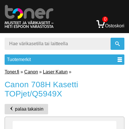
0
Ostoskori
Tuotemerkit
Toner.fi
»
Canon
»
Laser Katun
»
Canon 708H Kasetti
TOPjet/Q5949X
palaa takaisin