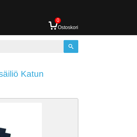
0
Ostoskori
äiliö Katun