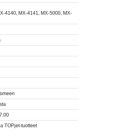
X-4140, MX-4141, MX-5000, MX-
n
Suomeen
sta
7.00
ja TOPjet-tuotteet