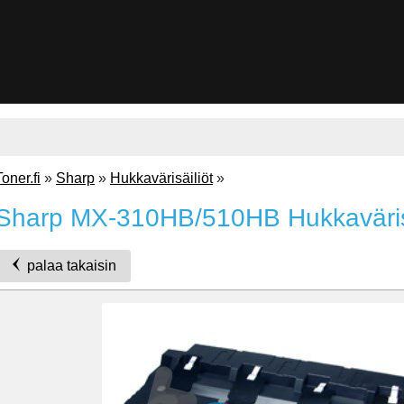
Toner.fi
»
Sharp
»
Hukkavärisäiliöt
»
Sharp MX-310HB/510HB Hukkaväris
palaa takaisin