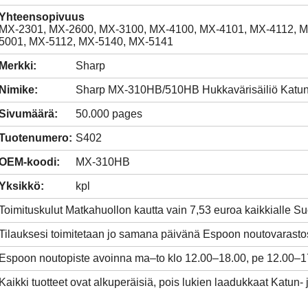
Yhteensopivuus
MX-2301, MX-2600, MX-3100, MX-4100, MX-4101, MX-4112, M
5001, MX-5112, MX-5140, MX-5141
Merkki:
Sharp
Nimike:
Sharp MX-310HB/510HB Hukkavärisäiliö Katu
Sivumäärä:
50.000 pages
Tuotenumero:
S402
OEM-koodi:
MX-310HB
Yksikkö:
kpl
Toimituskulut Matkahuollon kautta vain 7,53 euroa kaikkialle 
Tilauksesi toimitetaan jo samana päivänä Espoon noutovarasto
Espoon noutopiste avoinna ma–to klo 12.00–18.00, pe 12.00–1
Kaikki tuotteet ovat alkuperäisiä, pois lukien laadukkaat Katun- 