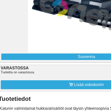
Suurenna
VARASTOSSA
Tuotetta on varastossa.

Lisää ostoskoriin
Tuotetiedot
Katunin valmistamat hukkavärisäiliöt ovat täysin yhteensopivia S