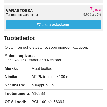
7,
15
€
VARASTOSSA
Tuotetta on varastossa.
5,70 € alv 0%

Lisää ostoskoriin
Tuotetiedot
Oivallinen puhdistusaine, sopii moneen käyttöön.
Yhteensopivuus
Print Roller Cleaner and Restorer
Merkki:
Muut tuotteet
Nimike:
AF Platenclene 100 ml
Sivumäärä:
pumppupullo
Tuotenumero:
A10388
OEM-koodi:
PCL 100 p/n 56394