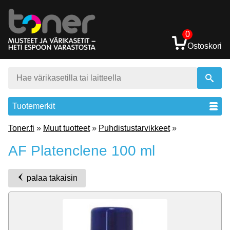
0
Ostoskori
Tuotemerkit
Toner.fi
»
Muut tuotteet
»
Puhdistustarvikkeet
»
AF Platenclene 100 ml
palaa takaisin