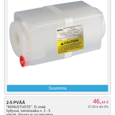
Suurenna
46,
44
€
2-5 PVÄÄ
"MIINUSTUOTE": Ei enää
37,00 € alv 0%
hyllyssä, toimitusaika n. 2 - 5
päivää, tilausta ei voi peruuttaa.