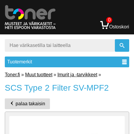
0
Ostoskori
Tuotemerkit
Toner.fi
»
Muut tuotteet
»
Imurit ja -tarvikkeet
»
SCS Type 2 Filter SV-MPF2
palaa takaisin