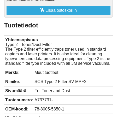

Lisää ostoskoriin
Tuotetiedot
Yhteensopivuus
Type 2 - Toner/Dust Filter
The Type 2 filter efficiently traps toner used in standard
copiers and laser printers. It is also ideal for cleaning
typewriters and data processing equipment. Type 2 is the
standard filter type included with all 3M service vacuums.
Merkki:
Muut tuotteet
Nimike:
SCS Type 2 Filter SV-MPF2
Sivumäärä:
For Toner and Dust
Tuotenumero:
A737731-
OEM-koodi:
78-8005-5350-1