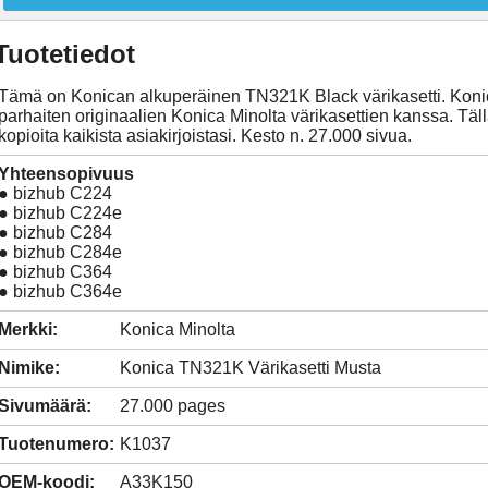
Tuotetiedot
Tämä on Konican alkuperäinen TN321K Black värikasetti. Konic
parhaiten originaalien Konica Minolta värikasettien kanssa. Tällä
kopioita kaikista asiakirjoistasi. Kesto n. 27.000 sivua.
Yhteensopivuus
● bizhub C224
● bizhub C224e
● bizhub C284
● bizhub C284e
● bizhub C364
● bizhub C364e
Merkki:
Konica Minolta
Nimike:
Konica TN321K Värikasetti Musta
Sivumäärä:
27.000 pages
Tuotenumero:
K1037
OEM-koodi:
A33K150