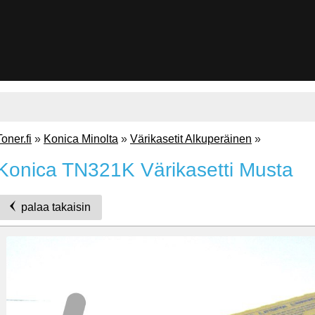
Toner.fi
»
Konica Minolta
»
Värikasetit Alkuperäinen
»
Konica TN321K Värikasetti Musta
palaa takaisin