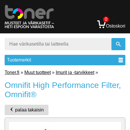
0
Ostoskori
Tuotemerkit
Toner.fi
»
Muut tuotteet
»
Imurit ja -tarvikkeet
»
Omnifit High Performance Filter,
Omnifit®
palaa takaisin