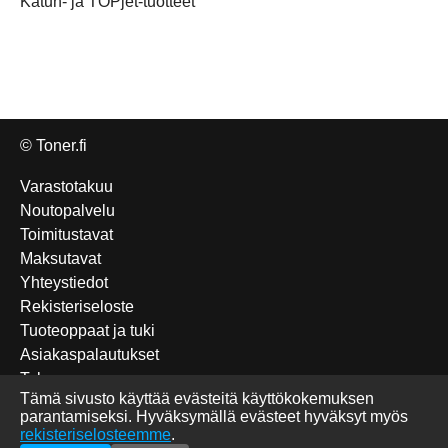
Katun- ja TOPjet-tuotteet
© Toner.fi
Varastotakuu
Noutopalvelu
Toimitustavat
Maksutavat
Yhteystiedot
Rekisteriseloste
Tuoteoppaat ja tuki
Asiakaspalautukset
Takuu
Tämä sivusto käyttää evästeitä käyttökokemuksen
Edulliset Katun-tuotteet
parantamiseksi. Hyväksymällä evästeet hyväksyt myös
Tulostettavat sudokut
rekisteriselosteemme
.