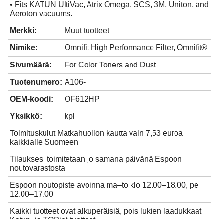
• Fits KATUN UltiVac, Atrix Omega, SCS, 3M, Uniton, and
Aeroton vacuums.
Merkki:
Muut tuotteet
Nimike:
Omnifit High Performance Filter, Omnifit®
Sivumäärä:
For Color Toners and Dust
Tuotenumero:
A106-
OEM-koodi:
OF612HP
Yksikkö:
kpl
Toimituskulut Matkahuollon kautta vain 7,53 euroa
kaikkialle Suomeen
Tilauksesi toimitetaan jo samana päivänä Espoon
noutovarastosta
Espoon noutopiste avoinna ma–to klo 12.00–18.00, pe
12.00–17.00
Kaikki tuotteet ovat alkuperäisiä, pois lukien laadukkaat