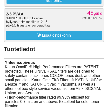
Suurenna
48,
95
€
2-5 PVÄÄ
"MIINUSTUOTE": Ei enää
39,00 € alv 0%
hyllyssä, toimitusaika n. 2 - 5
päivää, tilausta ei voi peruuttaa.

Lisää ostoskoriin
Tuotetiedot
Yhteensopivuus
Katun OmniFit® High Performance Filters are PATENT
protected. These UNIVERSAL filters are designed to
safely contain black toner, COLOR toner, dust, and other
small particles. Katun OmniFit® Filters fit KATUN UltiVac
Deluxe™ and KATUN UltiVac™ vacuums, as well as
other tool box style service vacuums from Atrix, SCS/3M,
Uniton, and Aeroton.
• High-performance filter rated 99.95% efficient for
particles 0.7 micron and above. Excellent for color toner
filtration.