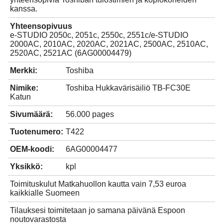
kanssa.
Yhteensopivuus
e-STUDIO 2050c, 2051c, 2550c, 2551c/e-STUDIO
2000AC, 2010AC, 2020AC, 2021AC, 2500AC, 2510AC,
2520AC, 2521AC (6AG00004479)
Merkki:
Toshiba
Nimike:
Toshiba Hukkavärisäiliö TB-FC30E
Katun
Sivumäärä:
56.000 pages
Tuotenumero:
T422
OEM-koodi:
6AG00004477
Yksikkö:
kpl
Toimituskulut Matkahuollon kautta vain 7,53 euroa
kaikkialle Suomeen
Tilauksesi toimitetaan jo samana päivänä Espoon
noutovarastosta