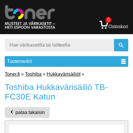
0
Ostoskori
Tuotemerkit
Toner.fi
»
Toshiba
»
Hukkavärisäiliöt
»
Toshiba Hukkavärisäiliö TB-
FC30E Katun
palaa takaisin