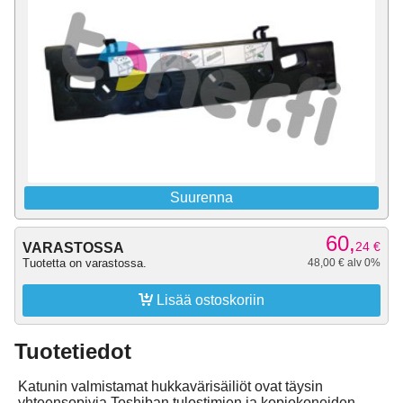
Suurenna
60,
24
€
VARASTOSSA
Tuotetta on varastossa.
48,00 € alv 0%

Lisää ostoskoriin
Tuotetiedot
Katunin valmistamat hukkavärisäiliöt ovat täysin
yhteensopivia Toshiban tulostimien ja kopiokoneiden