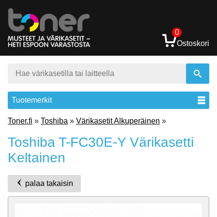
0
Ostoskori
Tuotemerkit
Toner.fi
»
Toshiba
»
Värikasetit Alkuperäinen
»
Toshiba T-FC30E-Y Värikasetti
Keltainen
palaa takaisin