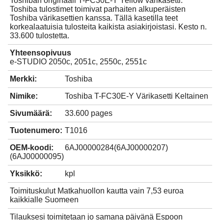
Toshiban originaali T-FC30E-Y Yellow värikasetti.
Toshiba tulostimet toimivat parhaiten alkuperäisten
Toshiba värikasettien kanssa. Tällä kasetilla teet
korkealaatuisia tulosteita kaikista asiakirjoistasi. Kesto n.
33.600 tulostetta.
Yhteensopivuus
e-STUDIO 2050c, 2051c, 2550c, 2551c
Merkki:
Toshiba
Nimike:
Toshiba T-FC30E-Y Värikasetti Keltainen
Sivumäärä:
33.600 pages
Tuotenumero:
T1016
OEM-koodi:
6AJ00000284(6AJ00000207)
(6AJ00000095)
Yksikkö:
kpl
Toimituskulut Matkahuollon kautta vain 7,53 euroa
kaikkialle Suomeen
Tilauksesi toimitetaan jo samana päivänä Espoon