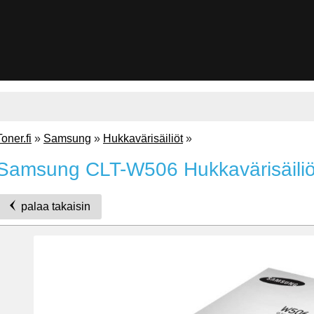
Toner.fi
»
Samsung
»
Hukkavärisäiliöt
»
Samsung CLT-W506 Hukkavärisäili
palaa takaisin