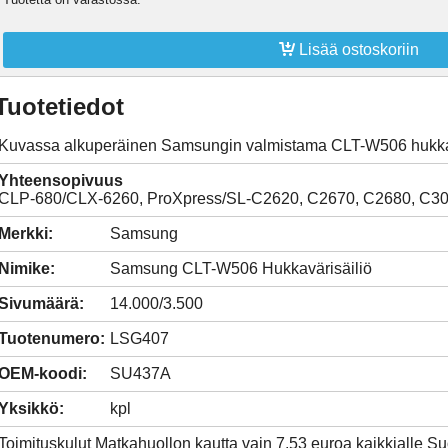

Lisää ostoskoriin
Tuotetiedot
Kuvassa alkuperäinen Samsungin valmistama CLT-W506 hukkav
Yhteensopivuus
CLP-680/CLX-6260, ProXpress/SL-C2620, C2670, C2680, C3
Merkki:
Samsung
Nimike:
Samsung CLT-W506 Hukkavärisäiliö
Sivumäärä:
14.000/3.500
Tuotenumero:
LSG407
OEM-koodi:
SU437A
Yksikkö:
kpl
Toimituskulut Matkahuollon kautta vain 7,53 euroa kaikkialle 