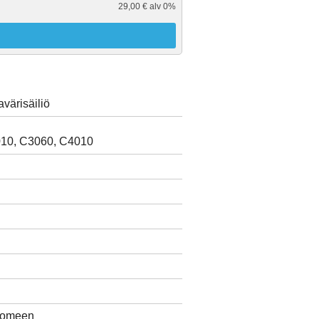
29,00 € alv 0%
ärisäiliö
010, C3060, C4010
Suomeen