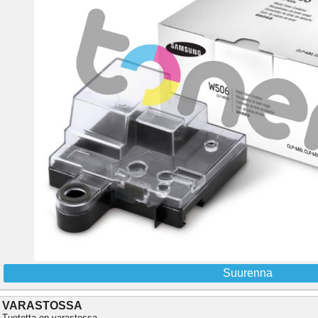
Suurenna
VARASTOSSA
Tuotetta on varastossa.