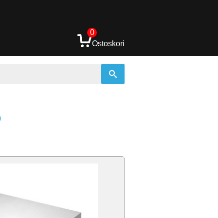
0
Ostoskori
ö