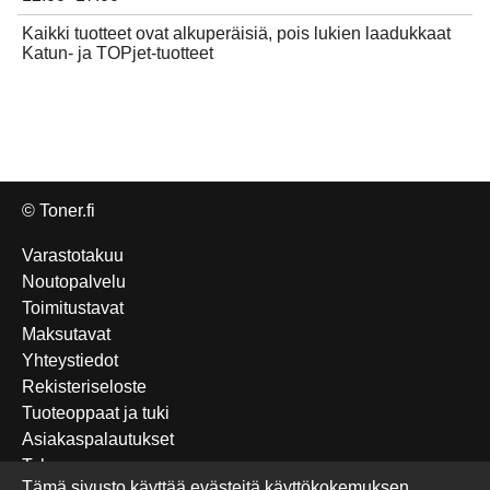
Kaikki tuotteet ovat alkuperäisiä, pois lukien laadukkaat
Katun- ja TOPjet-tuotteet
© Toner.fi
Varastotakuu
Noutopalvelu
Toimitustavat
Maksutavat
Yhteystiedot
Rekisteriseloste
Tuoteoppaat ja tuki
Asiakaspalautukset
Takuu
Tämä sivusto käyttää evästeitä käyttökokemuksen