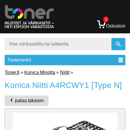
0
Ostoskori
Tuotemerkit
Toner.fi
»
Konica Minolta
»
Niitit
»
Konica Niitti A4RCWY1 [Type N]
palaa takaisin