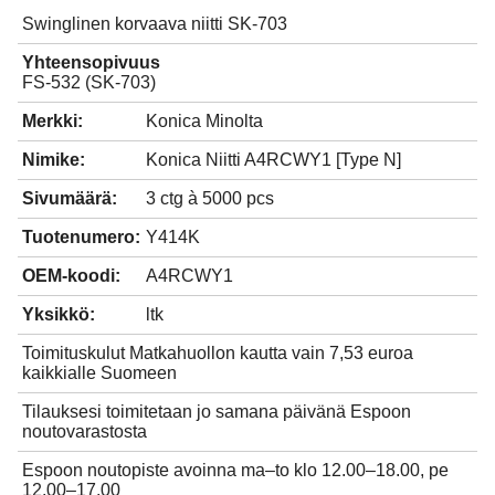
Swinglinen korvaava niitti SK-703
Yhteensopivuus
FS-532 (SK-703)
Merkki:
Konica Minolta
Nimike:
Konica Niitti A4RCWY1 [Type N]
Sivumäärä:
3 ctg à 5000 pcs
Tuotenumero:
Y414K
OEM-koodi:
A4RCWY1
Yksikkö:
ltk
Toimituskulut Matkahuollon kautta vain 7,53 euroa
kaikkialle Suomeen
Tilauksesi toimitetaan jo samana päivänä Espoon
noutovarastosta
Espoon noutopiste avoinna ma–to klo 12.00–18.00, pe
12.00–17.00