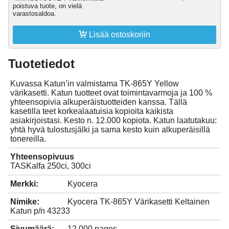
poistuva tuote, on vielä
varastosaldoa.

Lisää ostoskoriin
Tuotetiedot
Kuvassa Katun’in valmistama TK-865Y Yellow
värikasetti. Katun tuotteet ovat toimintavarmoja ja 100 %
yhteensopivia alkuperäistuotteiden kanssa. Tällä
kasetilla teet korkealaatuisia kopioita kaikista
asiakirjoistasi. Kesto n. 12.000 kopiota. Katun laatutakuu:
yhtä hyvä tulostusjälki ja sama kesto kuin alkuperäisillä
tonereilla.
Yhteensopivuus
TASKalfa 250ci, 300ci
Merkki:
Kyocera
Nimike:
Kyocera TK-865Y Värikasetti Keltainen
Katun p/n 43233
Sivumäärä:
12.000 pages