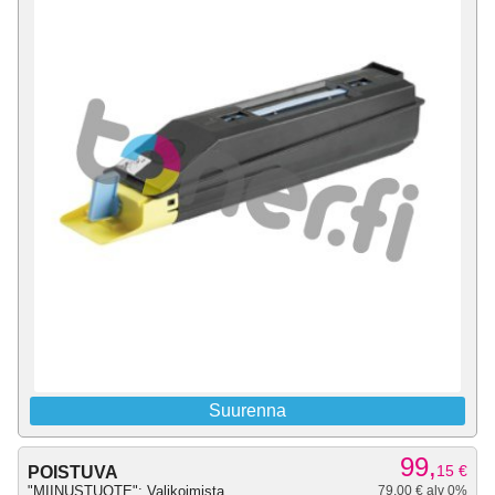
Suurenna
99,
15
€
POISTUVA
"MIINUSTUOTE": Valikoimista
79,00 € alv 0%