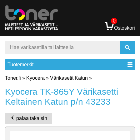
0
Ostoskori
Tuotemerkit
Toner.fi
»
Kyocera
»
Värikasetit Katun
»
Kyocera TK-865Y Värikasetti
Keltainen Katun p/n 43233
palaa takaisin