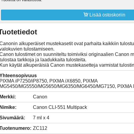

Lisää ostoskoriin
Tuotetiedot
Canonin alkuperäiset mustekasetit ovat parhaita kaikkiin tulostust
valokuvien tulostamiseen.
Canon tulostimet on suunniteltu toimiviksi originaalien Canon mu
tulostaa tarkkoja ja laadukkaita tulosteita.
Kun käytät alkuperäisiä Canon mustekasetteja varmistat tulost
Yhteensopivuus
PIXMA iP7250/iP8750, PIXMA iX6850, PIXMA
MG5450/MG5550/MG5650/MG6350/MG6450/MG7150, PIXMA
Merkki:
Canon
Nimike:
Canon CLI-551 Multipack
Sivumäärä:
7 ml x 4
Tuotenumero:
ZC112