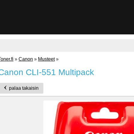
Toner.fi
»
Canon
»
Musteet
»
Canon CLI-551 Multipack
palaa takaisin