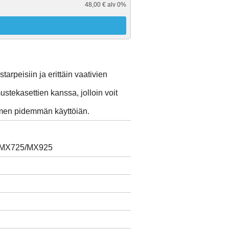
48,00 € alv 0%
arpeisiin ja erittäin vaativien
stekasettien kanssa, jolloin voit
imen pidemmän käyttöiän.
 MX725/MX925