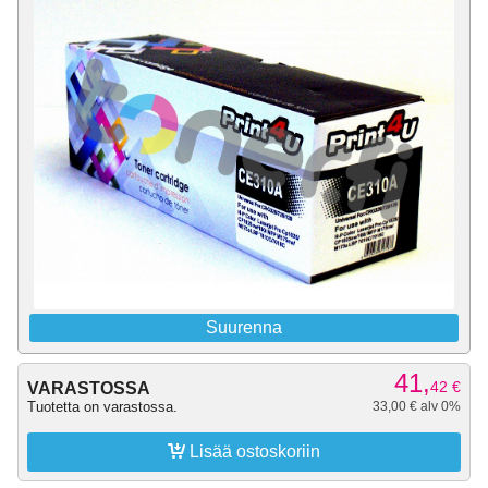
Suurenna
41,
42
€
VARASTOSSA
Tuotetta on varastossa.
33,00 € alv 0%

Lisää ostoskoriin