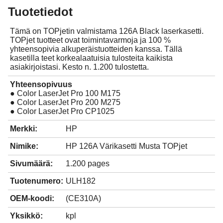
Tuotetiedot
Tämä on TOPjetin valmistama 126A Black laserkasetti.
TOPjet tuotteet ovat toimintavarmoja ja 100 %
yhteensopivia alkuperäistuotteiden kanssa. Tällä
kasetilla teet korkealaatuisia tulosteita kaikista
asiakirjoistasi. Kesto n. 1.200 tulostetta.
Yhteensopivuus
● Color LaserJet Pro 100 M175
● Color LaserJet Pro 200 M275
● Color LaserJet Pro CP1025
Merkki:
HP
Nimike:
HP 126A Värikasetti Musta TOPjet
Sivumäärä:
1.200 pages
Tuotenumero:
ULH182
OEM-koodi:
(CE310A)
Yksikkö:
kpl