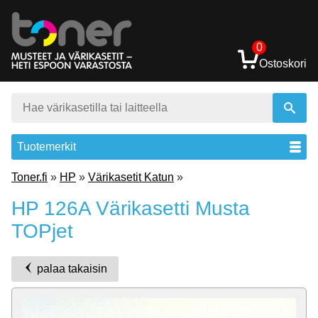
0
Ostoskori
Tuotemerkit
Toner.fi
»
HP
»
Värikasetit Katun
»
HP 126A Värikasetti Musta
TOPjet
palaa takaisin