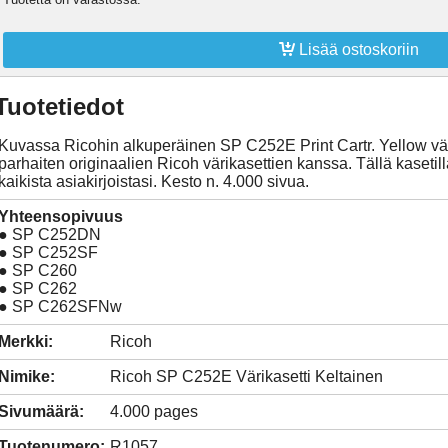

Lisää ostoskoriin
Tuotetiedot
Kuvassa Ricohin alkuperäinen SP C252E Print Cartr. Yellow väri
parhaiten originaalien Ricoh värikasettien kanssa. Tällä kasetill
kaikista asiakirjoistasi. Kesto n. 4.000 sivua.
Yhteensopivuus
● SP C252DN
● SP C252SF
● SP C260
● SP C262
● SP C262SFNw
Merkki:
Ricoh
Nimike:
Ricoh SP C252E Värikasetti Keltainen
Sivumäärä:
4.000 pages
Tuotenumero:
R1057