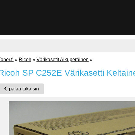
Toner.fi
»
Ricoh
»
Värikasetit Alkuperäinen
»
Ricoh SP C252E Värikasetti Keltain
palaa takaisin