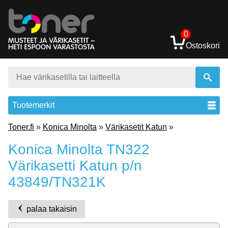
0
Ostoskori
Tuotemerkit
Toner.fi
»
Konica Minolta
»
Värikasetit Katun
»
Konica Minolta TN322
Värikasetti Katun p/n
43849/TN321K
palaa takaisin