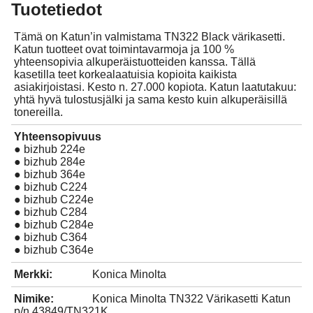
Tuotetiedot
Tämä on Katun’in valmistama TN322 Black värikasetti.
Katun tuotteet ovat toimintavarmoja ja 100 %
yhteensopivia alkuperäistuotteiden kanssa. Tällä
kasetilla teet korkealaatuisia kopioita kaikista
asiakirjoistasi. Kesto n. 27.000 kopiota. Katun laatutakuu:
yhtä hyvä tulostusjälki ja sama kesto kuin alkuperäisillä
tonereilla.
Yhteensopivuus
● bizhub 224e
● bizhub 284e
● bizhub 364e
● bizhub C224
● bizhub C224e
● bizhub C284
● bizhub C284e
● bizhub C364
● bizhub C364e
Merkki:
Konica Minolta
Nimike:
Konica Minolta TN322 Värikasetti Katun
p/n 43849/TN321K