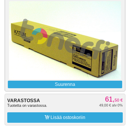
Suurenna
61,
50
€
VARASTOSSA
Tuotetta on varastossa.
49,00 € alv 0%

Lisää ostoskoriin