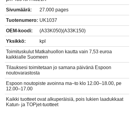
Sivumäärä:
27.000 pages
Tuotenumero:
UK1037
OEM-koodi:
(A33K050)(A33K150)
Yksikkö:
kpl
Toimituskulut Matkahuollon kautta vain 7,53 euroa
kaikkialle Suomeen
Tilauksesi toimitetaan jo samana päivänä Espoon
noutovarastosta
Espoon noutopiste avoinna ma–to klo 12.00–18.00, pe
12.00–17.00
Kaikki tuotteet ovat alkuperäisiä, pois lukien laadukkaat
Katun- ja TOPjet-tuotteet