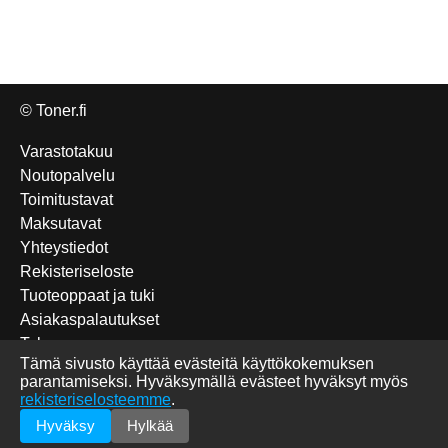
© Toner.fi
Varastotakuu
Noutopalvelu
Toimitustavat
Maksutavat
Yhteystiedot
Rekisteriseloste
Tuoteoppaat ja tuki
Asiakaspalautukset
Takuu
Tämä sivusto käyttää evästeitä käyttökokemuksen
Edulliset Katun-tuotteet
parantamiseksi. Hyväksymällä evästeet hyväksyt myös
Tulostettavat sudokut
rekisteriselosteemme
.
Briefly in English
Hyväksy
Hylkää