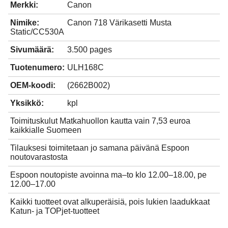
Merkki:
Canon
Nimike:
Canon 718 Värikasetti Musta
Static/CC530A
Sivumäärä:
3.500 pages
Tuotenumero:
ULH168C
OEM-koodi:
(2662B002)
Yksikkö:
kpl
Toimituskulut Matkahuollon kautta vain 7,53 euroa
kaikkialle Suomeen
Tilauksesi toimitetaan jo samana päivänä Espoon
noutovarastosta
Espoon noutopiste avoinna ma–to klo 12.00–18.00, pe
12.00–17.00
Kaikki tuotteet ovat alkuperäisiä, pois lukien laadukkaat
Katun- ja TOPjet-tuotteet