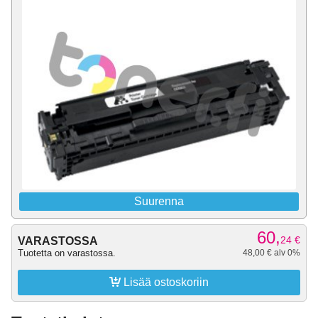
Suurenna
60,
24
€
VARASTOSSA
Tuotetta on varastossa.
48,00 € alv 0%

Lisää ostoskoriin