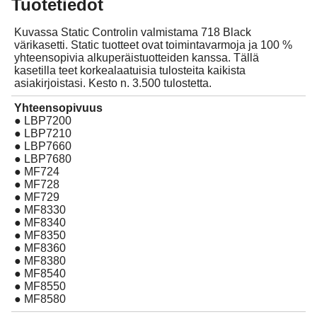
Tuotetiedot
Kuvassa Static Controlin valmistama 718 Black
värikasetti. Static tuotteet ovat toimintavarmoja ja 100 %
yhteensopivia alkuperäistuotteiden kanssa. Tällä
kasetilla teet korkealaatuisia tulosteita kaikista
asiakirjoistasi. Kesto n. 3.500 tulostetta.
Yhteensopivuus
● LBP7200
● LBP7210
● LBP7660
● LBP7680
● MF724
● MF728
● MF729
● MF8330
● MF8340
● MF8350
● MF8360
● MF8380
● MF8540
● MF8550
● MF8580