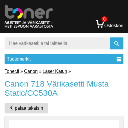
0
Ostoskori
Tuotemerkit
Toner.fi
»
Canon
»
Laser Katun
»
Canon 718 Värikasetti Musta
Static/CC530A
palaa takaisin