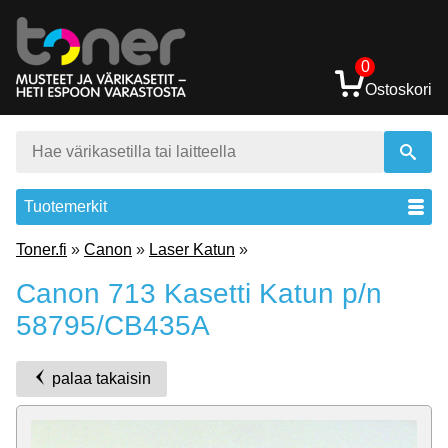
0
Ostoskori
Tuotemerkit
Toner.fi
»
Canon
»
Laser Katun
»
Canon 713 Kasetti Katun p/n
58795/CB435A
palaa takaisin