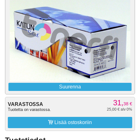
Suurenna
31,
38
€
VARASTOSSA
Tuotetta on varastossa.
25,00 € alv 0%

Lisää ostoskoriin