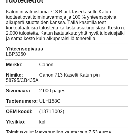
Tuotetiedot
Katun’in valmistama 713 Black laserkasetti. Katun
tuotteet ovat toimintavarmoja ja 100 % yhteensopivia
alkuperäistuotteiden kanssa. Tällä kasetilla teet
korkealaatuisia tulosteita kaikista asiakirjoistasi. Kesto n.
2.000 tulostetta. Katun laatutakuu: yhtä hyvä tulostusjälki
ja sama kesto kuin alkuperäisillä tonereilla.
Yhteensopivuus
LBP3250
Merkki:
Canon
Nimike:
Canon 713 Kasetti Katun p/n
58795/CB435A
Sivumäärä:
2.000 pages
Tuotenumero:
ULH158C
OEM-koodi:
(1871B002)
Yksikkö:
kpl
Toimituskulut Matkahuollon kautta vain 7,53 euroa