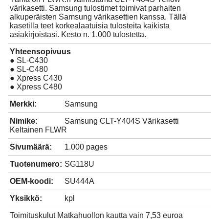
värikasetti. Samsung tulostimet toimivat parhaiten
alkuperäisten Samsung värikasettien kanssa. Tällä
kasetilla teet korkealaatuisia tulosteita kaikista
asiakirjoistasi. Kesto n. 1.000 tulostetta.
Yhteensopivuus
● SL-C430
● SL-C480
● Xpress C430
● Xpress C480
Merkki:
Samsung
Nimike:
Samsung CLT-Y404S Värikasetti
Keltainen FLWR
Sivumäärä:
1.000 pages
Tuotenumero:
SG118U
OEM-koodi:
SU444A
Yksikkö:
kpl
Toimituskulut Matkahuollon kautta vain 7,53 euroa