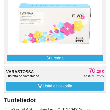
Suurenna
70,
28
€
VARASTOSSA
Tuotetta on varastossa.
56,00 € alv 0%

Lisää ostoskoriin
Tuotetiedot
Tämä on FLWR:n valmistama CLT-Y404S Yellow