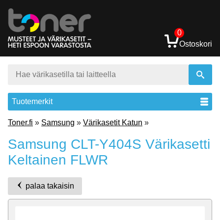
0
Ostoskori
Tuotemerkit
Toner.fi
»
Samsung
»
Värikasetit Katun
»
Samsung CLT-Y404S Värikasetti
Keltainen FLWR
palaa takaisin