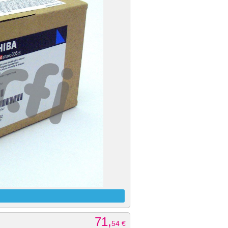
71,
54
€