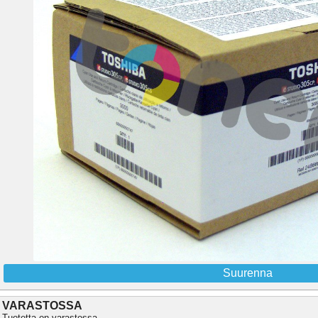
Suurenna
VARASTOSSA
Tuotetta on varastossa.