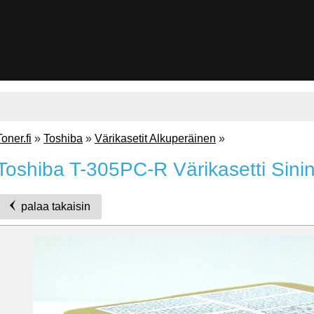
Toner.fi
»
Toshiba
»
Värikasetit Alkuperäinen
»
Toshiba T-305PC-R Värikasetti Sini
palaa takaisin