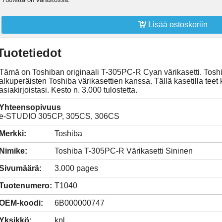

Lisää ostoskoriin
Tuotetiedot
Tämä on Toshiban originaali T-305PC-R Cyan värikasetti. Toshib
alkuperäisten Toshiba värikasettien kanssa. Tällä kasetilla teet k
asiakirjoistasi. Kesto n. 3.000 tulostetta.
Yhteensopivuus
e-STUDIO 305CP, 305CS, 306CS
Merkki:
Toshiba
Nimike:
Toshiba T-305PC-R Värikasetti Sininen
Sivumäärä:
3.000 pages
Tuotenumero:
T1040
OEM-koodi:
6B000000747
Yksikkö:
kpl