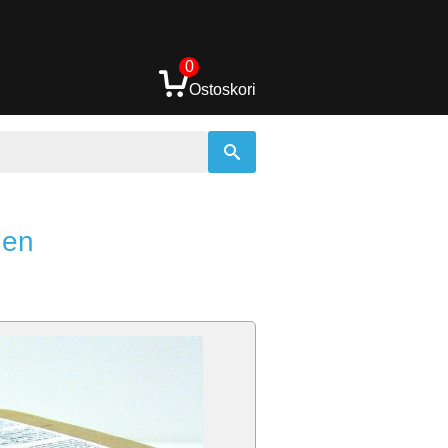
0
Ostoskori
nen