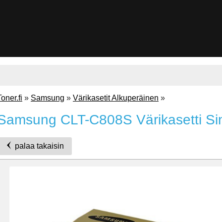
Toner.fi
»
Samsung
»
Värikasetit Alkuperäinen
»
Samsung CLT-C808S Värikasetti Si
palaa takaisin