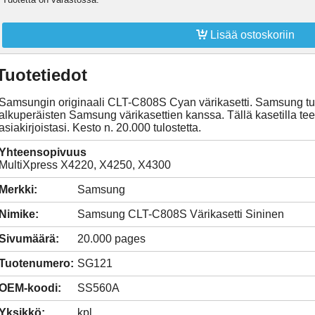

Lisää ostoskoriin
Tuotetiedot
Samsungin originaali CLT-C808S Cyan värikasetti. Samsung tul
alkuperäisten Samsung värikasettien kanssa. Tällä kasetilla teet 
asiakirjoistasi. Kesto n. 20.000 tulostetta.
Yhteensopivuus
MultiXpress X4220, X4250, X4300
Merkki:
Samsung
Nimike:
Samsung CLT-C808S Värikasetti Sininen
Sivumäärä:
20.000 pages
Tuotenumero:
SG121
OEM-koodi:
SS560A
Yksikkö:
kpl