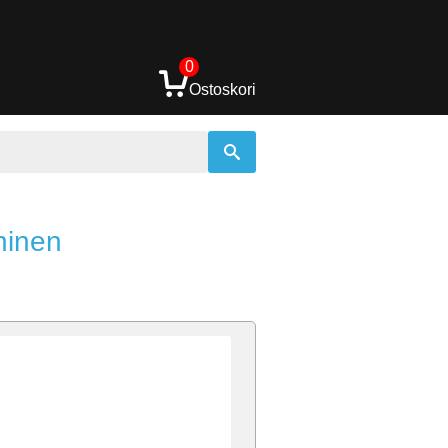
0
Ostoskori
ninen