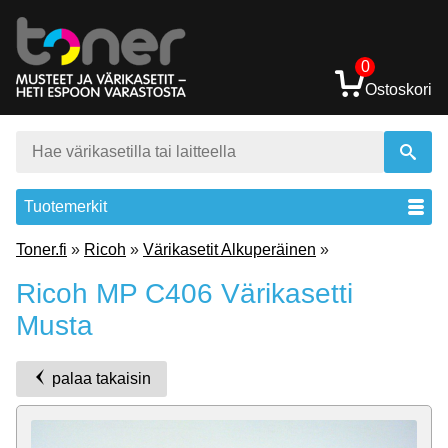
0
Ostoskori
Tuotemerkit
Toner.fi
»
Ricoh
»
Värikasetit Alkuperäinen
»
Ricoh MP C406 Värikasetti
Musta
palaa takaisin