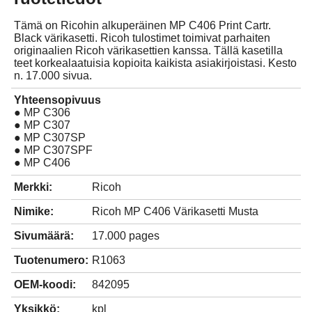
Tämä on Ricohin alkuperäinen MP C406 Print Cartr.
Black värikasetti. Ricoh tulostimet toimivat parhaiten
originaalien Ricoh värikasettien kanssa. Tällä kasetilla
teet korkealaatuisia kopioita kaikista asiakirjoistasi. Kesto
n. 17.000 sivua.
Yhteensopivuus
● MP C306
● MP C307
● MP C307SP
● MP C307SPF
● MP C406
Merkki:
Ricoh
Nimike:
Ricoh MP C406 Värikasetti Musta
Sivumäärä:
17.000 pages
Tuotenumero:
R1063
OEM-koodi:
842095
Yksikkö:
kpl