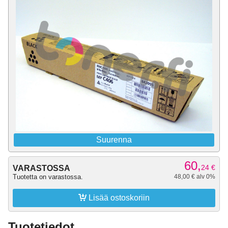
Suurenna
60,
24
€
VARASTOSSA
Tuotetta on varastossa.
48,00 € alv 0%

Lisää ostoskoriin
Tuotetiedot