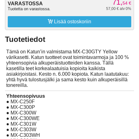
71,
54
€
VARASTOSSA
Tuotetta on varastossa.
57,00 € alv 0%

Lisää ostoskoriin
Tuotetiedot
Tämä on Katun’in valmistama MX-C30GTY Yellow
värikasetti. Katun tuotteet ovat toimintavarmoja ja 100 %
yhteensopivia alkuperäistuotteiden kanssa. Tällä
kasetilla teet korkealaatuisia kopioita kaikista
asiakirjoistasi. Kesto n. 6.000 kopiota. Katun laatutakuu:
yhtä hyvä tulostusjälki ja sama kesto kuin alkuperäisillä
tonereilla.
Yhteensopivuus
● MX-C250F
● MX-C300P
● MX-C300W
● MX-C300WE
● MX-C301W
● MX-C303W
● MX-C303WH