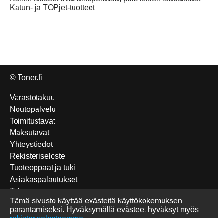
Katun- ja TOPjet-tuotteet
© Toner.fi
Varastotakuu
Noutopalvelu
Toimitustavat
Maksutavat
Yhteystiedot
Rekisteriseloste
Tuoteoppaat ja tuki
Asiakaspalautukset
Takuu
Tämä sivusto käyttää evästeitä käyttökokemuksen
Edulliset Katun-tuotteet
parantamiseksi. Hyväksymällä evästeet hyväksyt myös
Tulostettavat sudokut