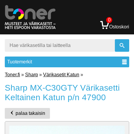
0
Ostoskori
Tuotemerkit
Toner.fi
»
Sharp
»
Värikasetit Katun
»
Sharp MX-C30GTY Värikasetti
Keltainen Katun p/n 47900
palaa takaisin