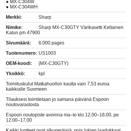
● MX-C304W
● MX-C304WH
Merkki:
Sharp
Nimike:
Sharp MX-C30GTY Värikasetti Keltainen
Katun p/n 47900
Sivumäärä:
6.000 pages
Tuotenumero:
US1003
OEM-koodi:
(MX-C30GTY)
Yksikkö:
kpl
Toimituskulut Matkahuollon kautta vain 7,53 euroa
kaikkialle Suomeen
Tilauksesi toimitetaan jo samana päivänä Espoon
noutovarastosta
Espoon noutopiste avoinna ma–to klo 12.00–18.00, pe
12.00–17.00
Kaikki tuotteet ovat alkuperäisiä, pois lukien laadukkaat