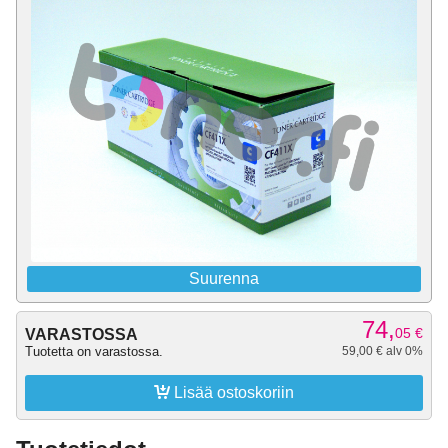
Suurenna
74,
05
€
VARASTOSSA
Tuotetta on varastossa.
59,00 € alv 0%

Lisää ostoskoriin