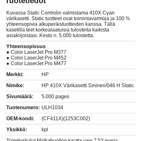
Tuotetiedot
Kuvassa Static Controlin valmistama 410X Cyan
värikasetti. Static tuotteet ovat toimintavarmoja ja 100 %
yhteensopivia alkuperäistuotteiden kanssa. Tällä
kasetilla teet korkealaatuisia tulosteita kaikista
asiakirjoistasi. Kesto n. 5.000 tulostetta.
Yhteensopivuus
● Color LaserJet Pro M377
● Color LaserJet Pro M452
● Color LaserJet Pro M477
Merkki:
HP
Nimike:
HP 410X Värikasetti Sininen/046 H Static
Sivumäärä:
5.000 pages
Tuotenumero:
ULH1034
OEM-koodi:
(CF411X)(1253C002)
Yksikkö:
kpl
Toimituskulut Matkahuollon kautta vain 7,53 euroa