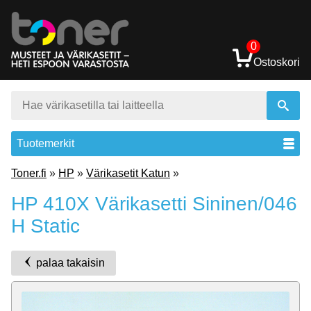
0
Ostoskori
Tuotemerkit
Toner.fi
»
HP
»
Värikasetit Katun
»
HP 410X Värikasetti Sininen/046
H Static
palaa takaisin