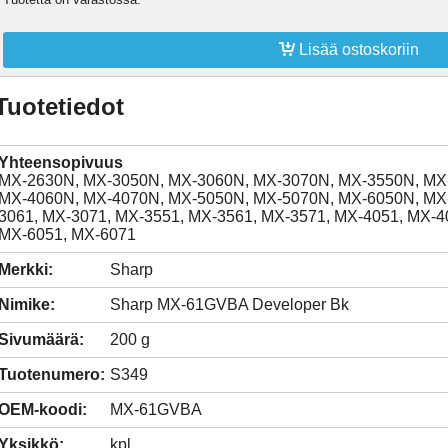

Lisää ostoskoriin
Tuotetiedot
Yhteensopivuus
MX-2630N, MX-3050N, MX-3060N, MX-3070N, MX-3550N, MX
MX-4060N, MX-4070N, MX-5050N, MX-5070N, MX-6050N, MX-
3061, MX-3071, MX-3551, MX-3561, MX-3571, MX-4051, MX-4
MX-6051, MX-6071
Merkki:
Sharp
Nimike:
Sharp MX-61GVBA Developer Bk
Sivumäärä:
200 g
Tuotenumero:
S349
OEM-koodi:
MX-61GVBA
Yksikkö:
kpl