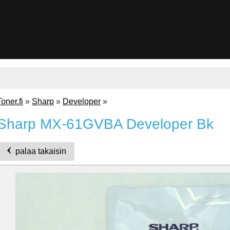
Toner.fi
»
Sharp
»
Developer
»
Sharp MX-61GVBA Developer Bk
palaa takaisin