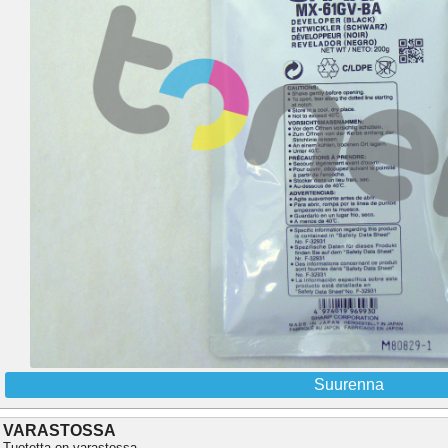
Suurenna
VARASTOSSA
Tuotetta on varastossa.