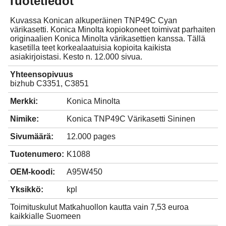
Tuotetiedot
Kuvassa Konican alkuperäinen TNP49C Cyan
värikasetti. Konica Minolta kopiokoneet toimivat parhaiten
originaalien Konica Minolta värikasettien kanssa. Tällä
kasetilla teet korkealaatuisia kopioita kaikista
asiakirjoistasi. Kesto n. 12.000 sivua.
Yhteensopivuus
bizhub C3351, C3851
Merkki:
Konica Minolta
Nimike:
Konica TNP49C Värikasetti Sininen
Sivumäärä:
12.000 pages
Tuotenumero:
K1088
OEM-koodi:
A95W450
Yksikkö:
kpl
Toimituskulut Matkahuollon kautta vain 7,53 euroa
kaikkialle Suomeen