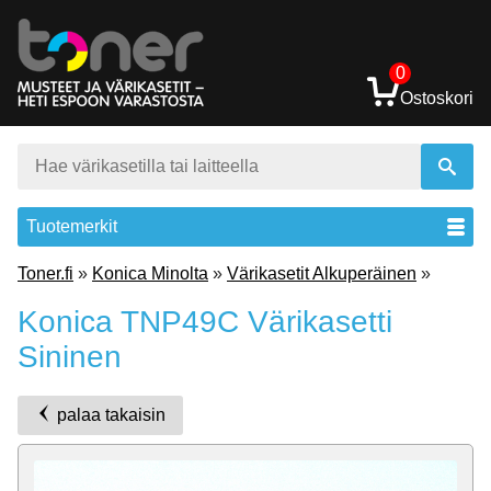
0
Ostoskori
Tuotemerkit
Toner.fi
»
Konica Minolta
»
Värikasetit Alkuperäinen
»
Konica TNP49C Värikasetti
Sininen
palaa takaisin