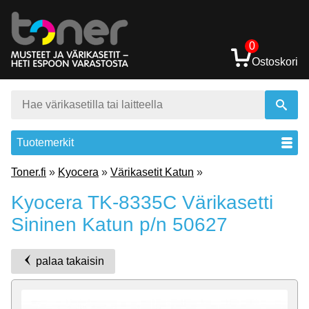
0
Ostoskori
Tuotemerkit
Toner.fi
»
Kyocera
»
Värikasetit Katun
»
Kyocera TK-8335C Värikasetti
Sininen Katun p/n 50627
palaa takaisin