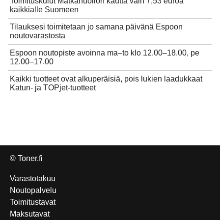
Toimituskulut Matkahuollon kautta vain 7,53 euroa
kaikkialle Suomeen
Tilauksesi toimitetaan jo samana päivänä Espoon
noutovarastosta
Espoon noutopiste avoinna ma–to klo 12.00–18.00, pe
12.00–17.00
Kaikki tuotteet ovat alkuperäisiä, pois lukien laadukkaat
Katun- ja TOPjet-tuotteet
© Toner.fi
Varastotakuu
Noutopalvelu
Toimitustavat
Maksutavat