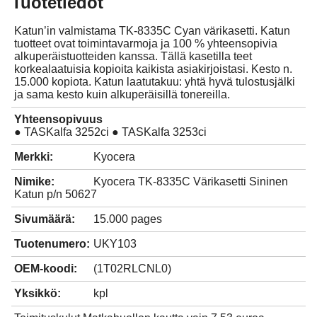
Tuotetiedot
Katun’in valmistama TK-8335C Cyan värikasetti. Katun
tuotteet ovat toimintavarmoja ja 100 % yhteensopivia
alkuperäistuotteiden kanssa. Tällä kasetilla teet
korkealaatuisia kopioita kaikista asiakirjoistasi. Kesto n.
15.000 kopiota. Katun laatutakuu: yhtä hyvä tulostusjälki
ja sama kesto kuin alkuperäisillä tonereilla.
Yhteensopivuus
● TASKalfa 3252ci ● TASKalfa 3253ci
Merkki:
Kyocera
Nimike:
Kyocera TK-8335C Värikasetti Sininen
Katun p/n 50627
Sivumäärä:
15.000 pages
Tuotenumero:
UKY103
OEM-koodi:
(1T02RLCNL0)
Yksikkö:
kpl