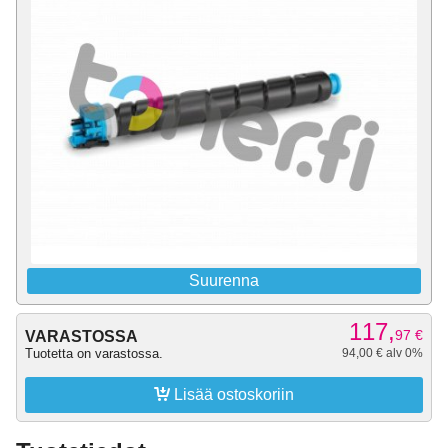
Suurenna
117,
97
€
VARASTOSSA
Tuotetta on varastossa.
94,00 € alv 0%

Lisää ostoskoriin