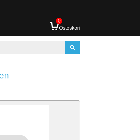
0
Ostoskori
nen