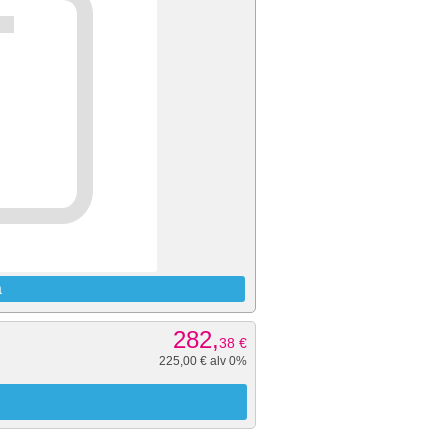
a
282,
38
€
225,00 € alv 0%