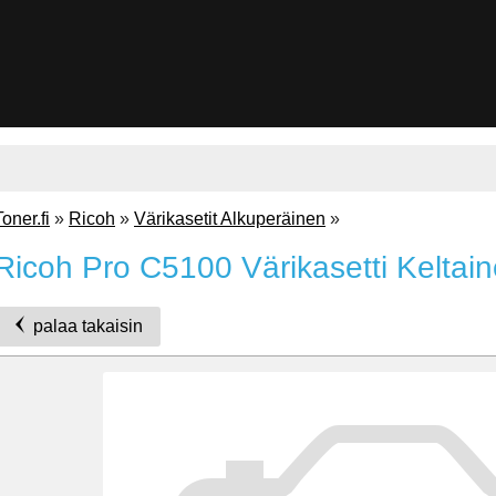
Toner.fi
»
Ricoh
»
Värikasetit Alkuperäinen
»
Ricoh Pro C5100 Värikasetti Keltai
palaa takaisin