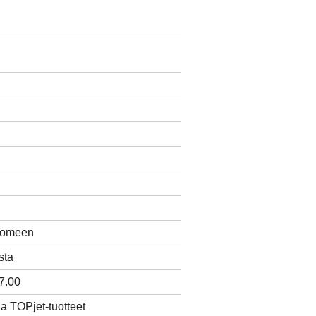
Suomeen
sta
7.00
ja TOPjet-tuotteet