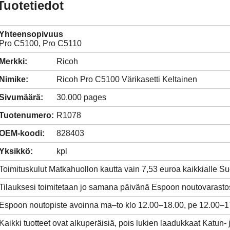
Tuotetiedot
Yhteensopivuus
Pro C5100, Pro C5110
Merkki:
Ricoh
Nimike:
Ricoh Pro C5100 Värikasetti Keltainen
Sivumäärä:
30.000 pages
Tuotenumero:
R1078
OEM-koodi:
828403
Yksikkö:
kpl
Toimituskulut Matkahuollon kautta vain 7,53 euroa kaikkialle 
Tilauksesi toimitetaan jo samana päivänä Espoon noutovarasto
Espoon noutopiste avoinna ma–to klo 12.00–18.00, pe 12.00–1
Kaikki tuotteet ovat alkuperäisiä, pois lukien laadukkaat Katun- 