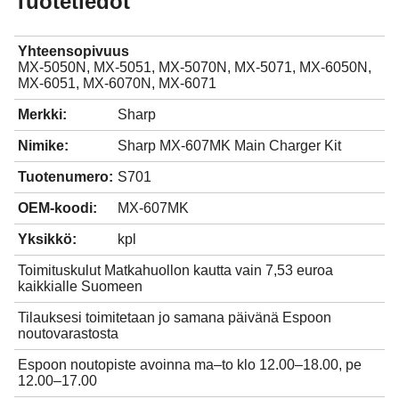
Tuotetiedot
Yhteensopivuus
MX-5050N, MX-5051, MX-5070N, MX-5071, MX-6050N,
MX-6051, MX-6070N, MX-6071
Merkki:
Sharp
Nimike:
Sharp MX-607MK Main Charger Kit
Tuotenumero:
S701
OEM-koodi:
MX-607MK
Yksikkö:
kpl
Toimituskulut Matkahuollon kautta vain 7,53 euroa
kaikkialle Suomeen
Tilauksesi toimitetaan jo samana päivänä Espoon
noutovarastosta
Espoon noutopiste avoinna ma–to klo 12.00–18.00, pe
12.00–17.00