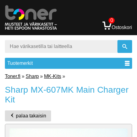
0
Ostoskori
Tuotemerkit
Toner.fi
»
Sharp
»
MK-Kits
»
Sharp MX-607MK Main Charger
Kit
palaa takaisin