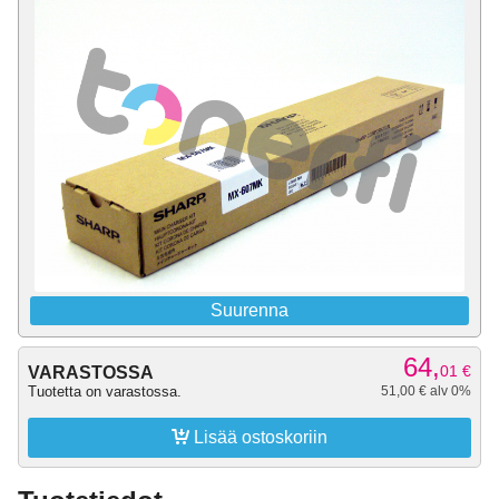
Suurenna
64,
01
€
VARASTOSSA
Tuotetta on varastossa.
51,00 € alv 0%

Lisää ostoskoriin