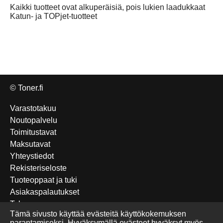
Kaikki tuotteet ovat alkuperäisiä, pois lukien laadukkaat
Katun- ja TOPjet-tuotteet
© Toner.fi
Varastotakuu
Noutopalvelu
Toimitustavat
Maksutavat
Yhteystiedot
Rekisteriseloste
Tuoteoppaat ja tuki
Asiakaspalautukset
Takuu
Tämä sivusto käyttää evästeitä käyttökokemuksen
Edulliset Katun-tuotteet
parantamiseksi. Hyväksymällä evästeet hyväksyt myös