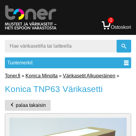
0
Ostoskori
Tuotemerkit
Toner.fi
»
Konica Minolta
»
Värikasetit Alkuperäinen
»
Konica TNP63 Värikasetti
palaa takaisin