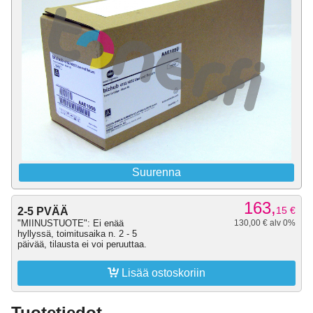
Suurenna
163,
15
€
2-5 PVÄÄ
"MIINUSTUOTE": Ei enää
130,00 € alv 0%
hyllyssä, toimitusaika n. 2 - 5
päivää, tilausta ei voi peruuttaa.

Lisää ostoskoriin
Tuotetiedot