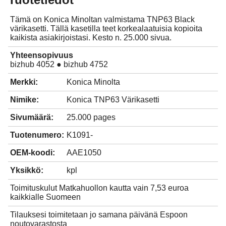
Tämä on Konica Minoltan valmistama TNP63 Black
värikasetti. Tällä kasetilla teet korkealaatuisia kopioita
kaikista asiakirjoistasi. Kesto n. 25.000 sivua.
Yhteensopivuus
bizhub 4052 ● bizhub 4752
Merkki:
Konica Minolta
Nimike:
Konica TNP63 Värikasetti
Sivumäärä:
25.000 pages
Tuotenumero:
K1091-
OEM-koodi:
AAE1050
Yksikkö:
kpl
Toimituskulut Matkahuollon kautta vain 7,53 euroa
kaikkialle Suomeen
Tilauksesi toimitetaan jo samana päivänä Espoon
noutovarastosta