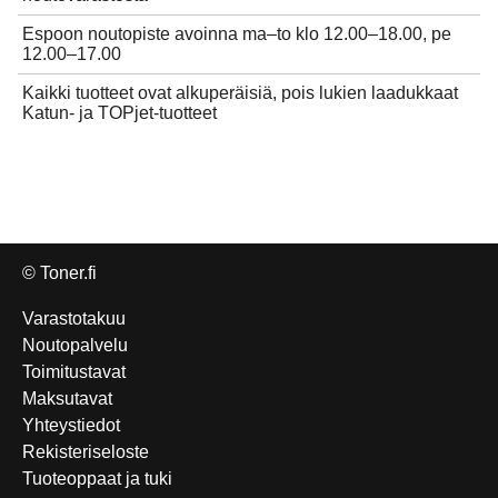
Espoon noutopiste avoinna ma–to klo 12.00–18.00, pe
12.00–17.00
Kaikki tuotteet ovat alkuperäisiä, pois lukien laadukkaat
Katun- ja TOPjet-tuotteet
© Toner.fi
Varastotakuu
Noutopalvelu
Toimitustavat
Maksutavat
Yhteystiedot
Rekisteriseloste
Tuoteoppaat ja tuki