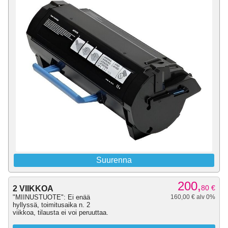
Suurenna
200,
80
€
2 VIIKKOA
"MIINUSTUOTE": Ei enää
160,00 € alv 0%
hyllyssä, toimitusaika n. 2
viikkoa, tilausta ei voi peruuttaa.