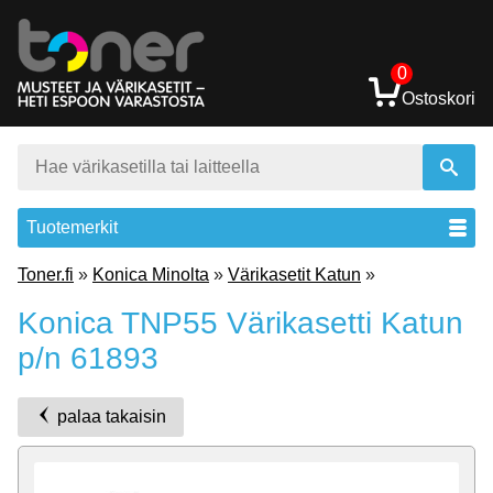
0
Ostoskori
Tuotemerkit
Toner.fi
»
Konica Minolta
»
Värikasetit Katun
»
Konica TNP55 Värikasetti Katun
p/n 61893
palaa takaisin