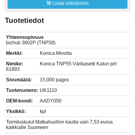

Lisää ostoskoriin
Tuotetiedot
Yhteensopivuus
bizhub 3602P (TNP58)
Merkki:
Konica Minolta
Nimike:
Konica TNP55 Värikasetti Katun p/n
61893
Sivumäärä:
15.000 pages
Tuotenumero:
UK1110
OEM-koodi:
AADY050
Yksikkö:
kpl
Toimituskulut Matkahuollon kautta vain 7,53 euroa
kaikkialle Suomeen