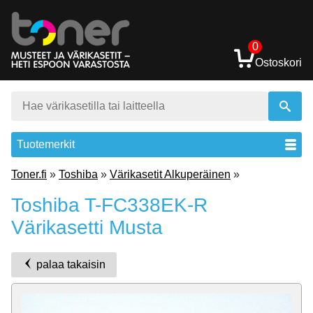
0
Ostoskori
Tuotemerkit
Toner.fi
»
Toshiba
»
Värikasetit Alkuperäinen
»
Toshiba T-FC338EK-R
Värikasetti Musta
palaa takaisin