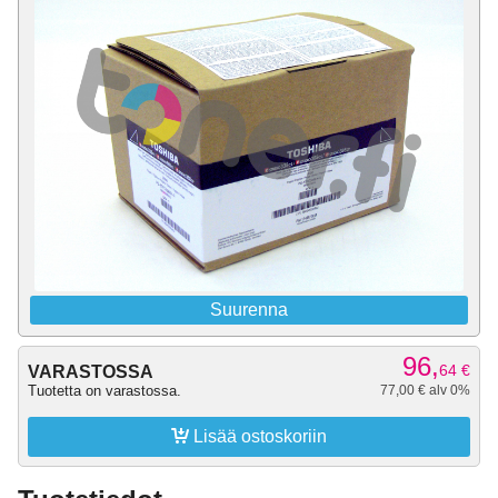
Suurenna
96,
64
€
VARASTOSSA
Tuotetta on varastossa.
77,00 € alv 0%

Lisää ostoskoriin