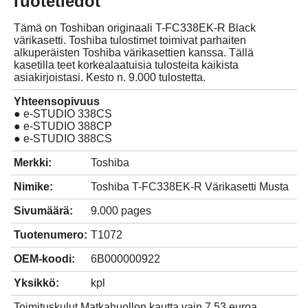
Tuotetiedot
Tämä on Toshiban originaali T-FC338EK-R Black
värikasetti. Toshiba tulostimet toimivat parhaiten
alkuperäisten Toshiba värikasettien kanssa. Tällä
kasetilla teet korkealaatuisia tulosteita kaikista
asiakirjoistasi. Kesto n. 9.000 tulostetta.
Yhteensopivuus
● e-STUDIO 338CS
● e-STUDIO 388CP
● e-STUDIO 388CS
Merkki:
Toshiba
Nimike:
Toshiba T-FC338EK-R Värikasetti Musta
Sivumäärä:
9.000 pages
Tuotenumero:
T1072
OEM-koodi:
6B000000922
Yksikkö:
kpl
Toimituskulut Matkahuollon kautta vain 7,53 euroa