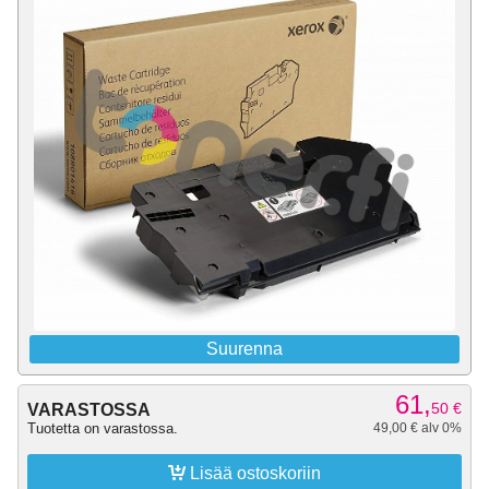
Suurenna
61,
50
€
VARASTOSSA
Tuotetta on varastossa.
49,00 € alv 0%

Lisää ostoskoriin