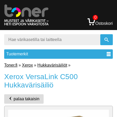
0
Ostoskori
Tuotemerkit
Toner.fi
»
Xerox
»
Hukkavärisäiliöt
»
Xerox VersaLink C500
Hukkavärisäiliö
palaa takaisin