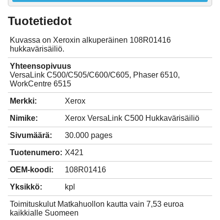
Tuotetiedot
Kuvassa on Xeroxin alkuperäinen 108R01416
hukkavärisäiliö.
Yhteensopivuus
VersaLink C500/C505/C600/C605, Phaser 6510,
WorkCentre 6515
Merkki:
Xerox
Nimike:
Xerox VersaLink C500 Hukkavärisäiliö
Sivumäärä:
30.000 pages
Tuotenumero:
X421
OEM-koodi:
108R01416
Yksikkö:
kpl
Toimituskulut Matkahuollon kautta vain 7,53 euroa
kaikkialle Suomeen