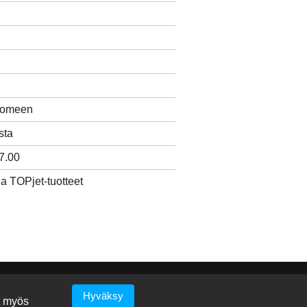
Suomeen
sta
7.00
ja TOPjet-tuotteet
n-tuotteet
Hyväksy
t myös