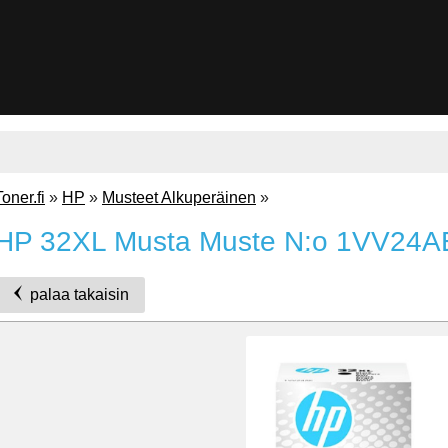
Toner.fi
»
HP
»
Musteet Alkuperäinen
»
HP 32XL Musta Muste N:o 1VV24A
palaa takaisin