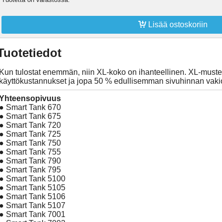

Lisää ostoskoriin
Tuotetiedot
Kun tulostat enemmän, niin XL-koko on ihanteellinen. XL-muste
käyttökustannukset ja jopa 50 % edullisemman sivuhinnan vakio
Yhteensopivuus
● Smart Tank 670
● Smart Tank 675
● Smart Tank 720
● Smart Tank 725
● Smart Tank 750
● Smart Tank 755
● Smart Tank 790
● Smart Tank 795
● Smart Tank 5100
● Smart Tank 5105
● Smart Tank 5106
● Smart Tank 5107
● Smart Tank 7001