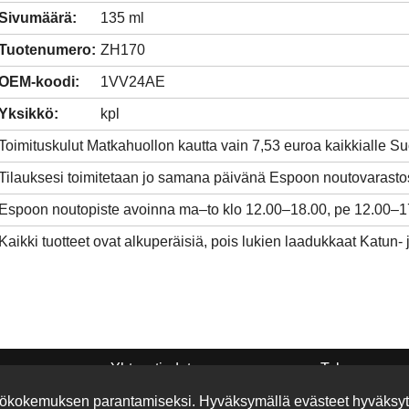
Sivumäärä:
135 ml
Tuotenumero:
ZH170
OEM-koodi:
1VV24AE
Yksikkö:
kpl
Toimituskulut Matkahuollon kautta vain 7,53 euroa kaikkialle 
Tilauksesi toimitetaan jo samana päivänä Espoon noutovarasto
Espoon noutopiste avoinna ma–to klo 12.00–18.00, pe 12.00–1
Kaikki tuotteet ovat alkuperäisiä, pois lukien laadukkaat Katun- 
Yhteystiedot
Takuu
Rekisteriseloste
Edulliset Katu
yttökokemuksen parantamiseksi. Hyväksymällä evästeet hyväksy