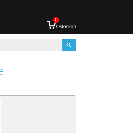
0
Ostoskori
E