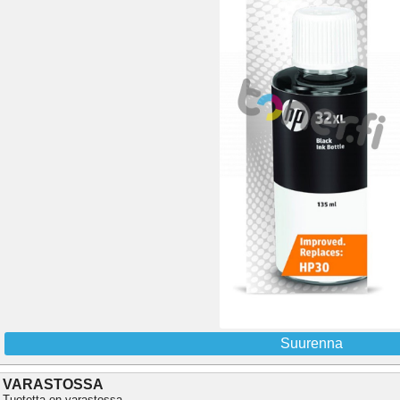
Suurenna
VARASTOSSA
Tuotetta on varastossa.