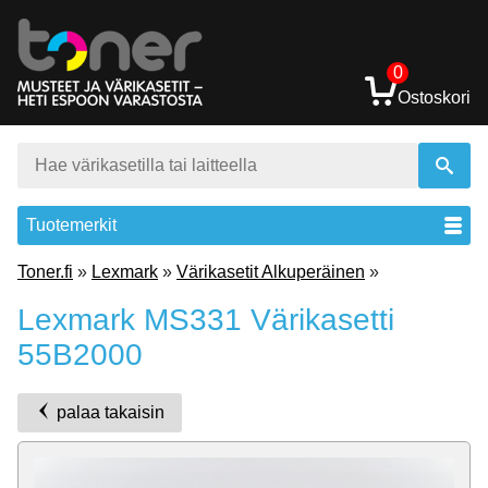
0
Ostoskori
Tuotemerkit
Toner.fi
»
Lexmark
»
Värikasetit Alkuperäinen
»
Lexmark MS331 Värikasetti
55B2000
palaa takaisin