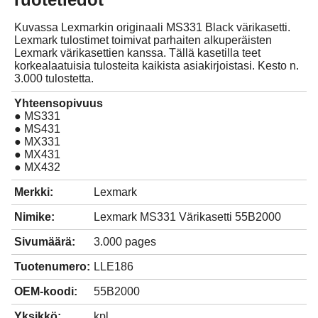
Kuvassa Lexmarkin originaali MS331 Black värikasetti.
Lexmark tulostimet toimivat parhaiten alkuperäisten
Lexmark värikasettien kanssa. Tällä kasetilla teet
korkealaatuisia tulosteita kaikista asiakirjoistasi. Kesto n.
3.000 tulostetta.
Yhteensopivuus
● MS331
● MS431
● MX331
● MX431
● MX432
Merkki:
Lexmark
Nimike:
Lexmark MS331 Värikasetti 55B2000
Sivumäärä:
3.000 pages
Tuotenumero:
LLE186
OEM-koodi:
55B2000
Yksikkö:
kpl