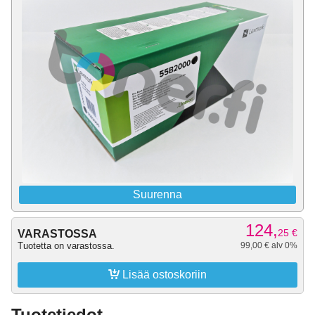
Suurenna
124,
25
€
VARASTOSSA
Tuotetta on varastossa.
99,00 € alv 0%

Lisää ostoskoriin
Tuotetiedot