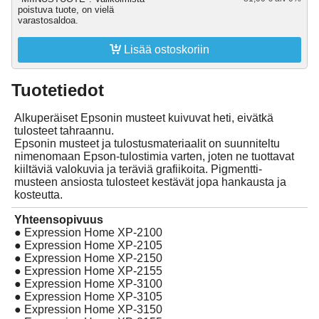
poistuva tuote, on vielä
varastosaldoa.

Lisää ostoskoriin
Tuotetiedot
Alkuperäiset Epsonin musteet kuivuvat heti, eivätkä
tulosteet tahraannu.
Epsonin musteet ja tulostusmateriaalit on suunniteltu
nimenomaan Epson-tulostimia varten, joten ne tuottavat
kiiltäviä valokuvia ja teräviä grafiikoita. Pigmentti-
musteen ansiosta tulosteet kestävät jopa hankausta ja
kosteutta.
Yhteensopivuus
● Expression Home XP-2100
● Expression Home XP-2105
● Expression Home XP-2150
● Expression Home XP-2155
● Expression Home XP-3100
● Expression Home XP-3105
● Expression Home XP-3150