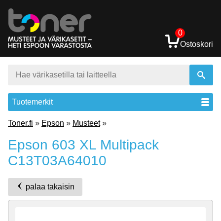
0
Ostoskori
Tuotemerkit
Toner.fi
»
Epson
»
Musteet
»
Epson 603 XL Multipack
C13T03A64010
palaa takaisin