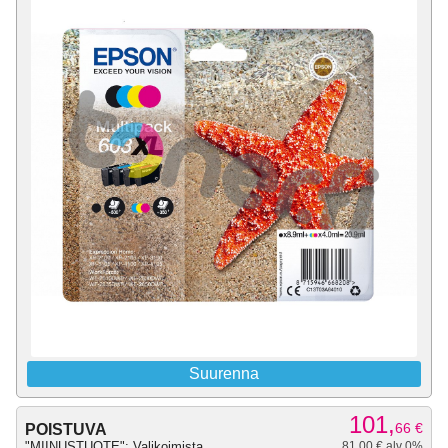
Suurenna
101,
66
€
POISTUVA
"MIINUSTUOTE": Valikoimista
81,00 € alv 0%