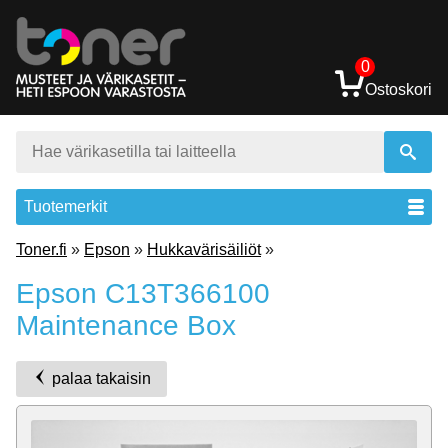
0
Ostoskori
Tuotemerkit
Toner.fi
»
Epson
»
Hukkavärisäiliöt
»
Epson C13T366100
Maintenance Box
palaa takaisin