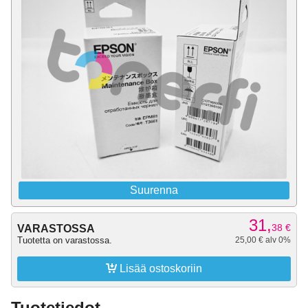
Suurenna
31,
38
€
VARASTOSSA
Tuotetta on varastossa.
25,00 € alv 0%

Lisää ostoskoriin
Tuotetiedot