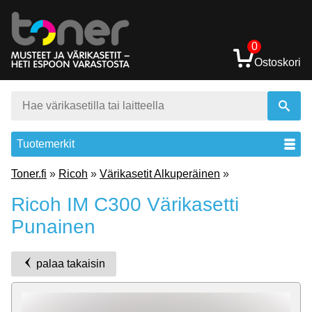
0
Ostoskori
Tuotemerkit
Toner.fi
»
Ricoh
»
Värikasetit Alkuperäinen
»
Ricoh IM C300 Värikasetti
Punainen
palaa takaisin