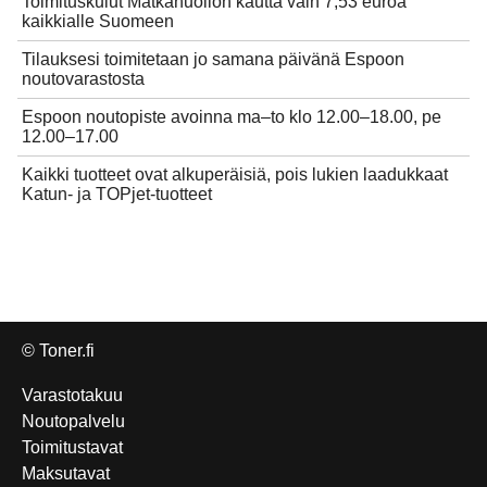
Toimituskulut Matkahuollon kautta vain 7,53 euroa
kaikkialle Suomeen
Tilauksesi toimitetaan jo samana päivänä Espoon
noutovarastosta
Espoon noutopiste avoinna ma–to klo 12.00–18.00, pe
12.00–17.00
Kaikki tuotteet ovat alkuperäisiä, pois lukien laadukkaat
Katun- ja TOPjet-tuotteet
© Toner.fi
Varastotakuu
Noutopalvelu
Toimitustavat
Maksutavat