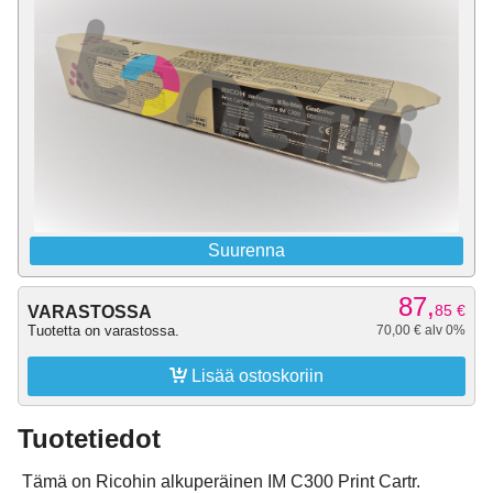
Suurenna
87,
85
€
VARASTOSSA
Tuotetta on varastossa.
70,00 € alv 0%

Lisää ostoskoriin
Tuotetiedot
Tämä on Ricohin alkuperäinen IM C300 Print Cartr.