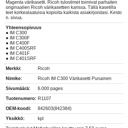
Magenta värikasetti. Ricoh tulostimet toimivat parhaiten
originaalien Ricoh värikasettien kanssa. Tällä kasetilla
teet korkealaatuisia kopioita kaikista asiakirjoistasi. Kesto
n. sivua.
Yhteensopivuus
● IM C300
● IM C300F
● IM C400F
● IM C400SRF
● IM C401F
● IM C401SRF
Merkki:
Ricoh
Nimike:
Ricoh IM C300 Värikasetti Punainen
Sivumäärä:
6.000 pages
Tuotenumero:
R1107
OEM-koodi:
842603(842384)
Yksikkö:
kpl