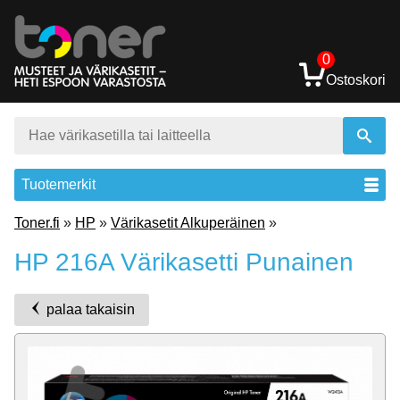
0
Ostoskori
Tuotemerkit
Toner.fi
»
HP
»
Värikasetit Alkuperäinen
»
HP 216A Värikasetti Punainen
palaa takaisin