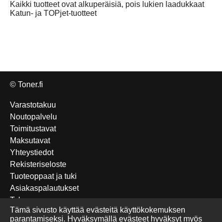
Kaikki tuotteet ovat alkuperäisiä, pois lukien laadukkaat
Katun- ja TOPjet-tuotteet
© Toner.fi
Varastotakuu
Noutopalvelu
Toimitustavat
Maksutavat
Yhteystiedot
Rekisteriseloste
Tuoteoppaat ja tuki
Asiakaspalautukset
Takuu
Tämä sivusto käyttää evästeitä käyttökokemuksen
Edulliset Katun-tuotteet
parantamiseksi. Hyväksymällä evästeet hyväksyt myös