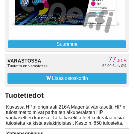
Suurenna
77,
81
€
VARASTOSSA
Tuotetta on varastossa.
62,00 € alv 0%

Lisää ostoskoriin
Tuotetiedot
Kuvassa HP:n originaali 216A Magenta värikasetti. HP:n
tulostimet toimivat parhaiten alkuperäisten HP
värikasettien kanssa. Tällä kasetilla teet korkealaatuisia
tulosteita kaikista asiakirjoistasi. Kesto n. 850 tulostetta.
Yhteensopivuus