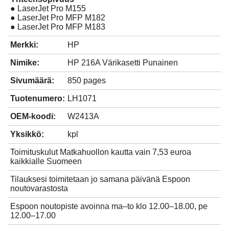
● LaserJet Pro M155
● LaserJet Pro MFP M182
● LaserJet Pro MFP M183
Merkki:
HP
Nimike:
HP 216A Värikasetti Punainen
Sivumäärä:
850 pages
Tuotenumero:
LH1071
OEM-koodi:
W2413A
Yksikkö:
kpl
Toimituskulut Matkahuollon kautta vain 7,53 euroa
kaikkialle Suomeen
Tilauksesi toimitetaan jo samana päivänä Espoon
noutovarastosta
Espoon noutopiste avoinna ma–to klo 12.00–18.00, pe
12.00–17.00