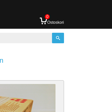
0
Ostoskori
en