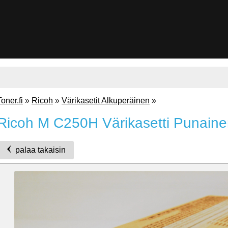
Toner.fi
»
Ricoh
»
Värikasetit Alkuperäinen
»
Ricoh M C250H Värikasetti Punain
palaa takaisin