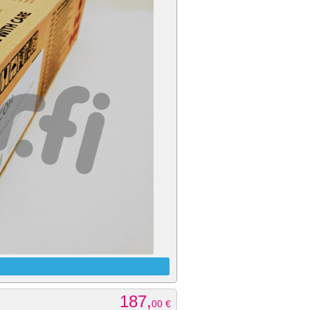
187,
00
€