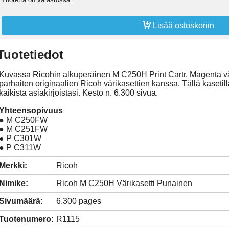

Lisää ostoskoriin
Tuotetiedot
Kuvassa Ricohin alkuperäinen M C250H Print Cartr. Magenta väri
parhaiten originaalien Ricoh värikasettien kanssa. Tällä kasetill
kaikista asiakirjoistasi. Kesto n. 6.300 sivua.
Yhteensopivuus
● M C250FW
● M C251FW
● P C301W
● P C311W
Merkki:
Ricoh
Nimike:
Ricoh M C250H Värikasetti Punainen
Sivumäärä:
6.300 pages
Tuotenumero:
R1115