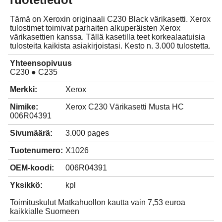
Tämä on Xeroxin originaali C230 Black värikasetti. Xerox
tulostimet toimivat parhaiten alkuperäisten Xerox
värikasettien kanssa. Tällä kasetilla teet korkealaatuisia
tulosteita kaikista asiakirjoistasi. Kesto n. 3.000 tulostetta.
Yhteensopivuus
C230 ● C235
Merkki:
Xerox
Nimike:
Xerox C230 Värikasetti Musta HC
006R04391
Sivumäärä:
3.000 pages
Tuotenumero:
X1026
OEM-koodi:
006R04391
Yksikkö:
kpl
Toimituskulut Matkahuollon kautta vain 7,53 euroa
kaikkialle Suomeen