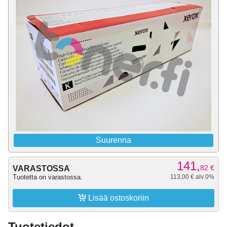
Suurenna
141,
82
€
VARASTOSSA
Tuotetta on varastossa.
113,00 € alv 0%

Lisää ostoskoriin
Tuotetiedot