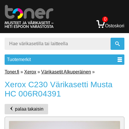
0
Ostoskori
Tuotemerkit
Toner.fi
»
Xerox
»
Värikasetit Alkuperäinen
»
Xerox C230 Värikasetti Musta
HC 006R04391
palaa takaisin