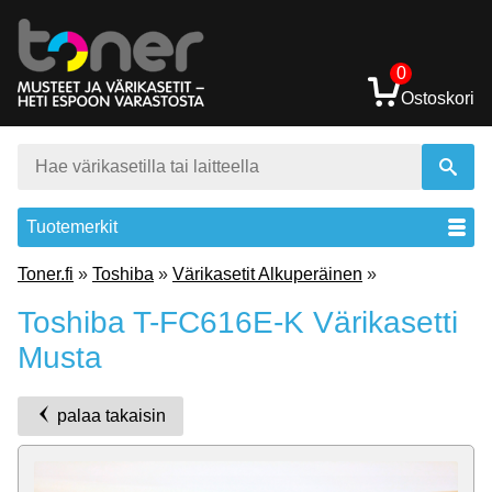
0
Ostoskori
Tuotemerkit
Toner.fi
»
Toshiba
»
Värikasetit Alkuperäinen
»
Toshiba T-FC616E-K Värikasetti
Musta
palaa takaisin