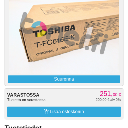
Suurenna
251,
00
€
VARASTOSSA
Tuotetta on varastossa.
200,00 € alv 0%

Lisää ostoskoriin
Tuotetiedot