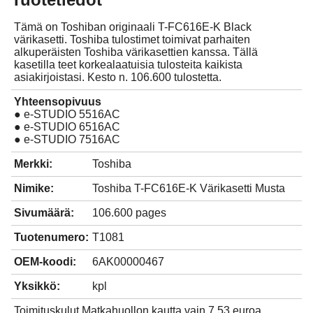
Tämä on Toshiban originaali T-FC616E-K Black
värikasetti. Toshiba tulostimet toimivat parhaiten
alkuperäisten Toshiba värikasettien kanssa. Tällä
kasetilla teet korkealaatuisia tulosteita kaikista
asiakirjoistasi. Kesto n. 106.600 tulostetta.
Yhteensopivuus
● e-STUDIO 5516AC
● e-STUDIO 6516AC
● e-STUDIO 7516AC
Merkki:
Toshiba
Nimike:
Toshiba T-FC616E-K Värikasetti Musta
Sivumäärä:
106.600 pages
Tuotenumero:
T1081
OEM-koodi:
6AK00000467
Yksikkö:
kpl
Toimituskulut Matkahuollon kautta vain 7,53 euroa