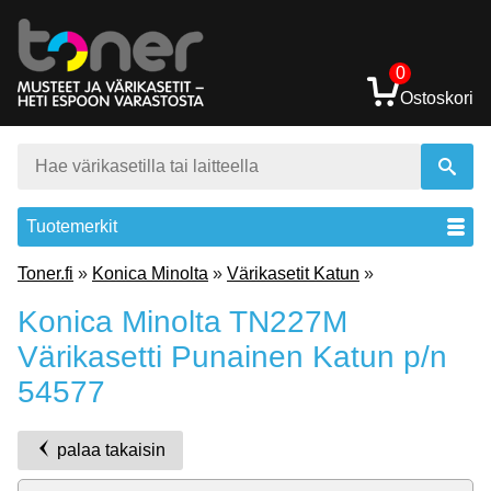
0
Ostoskori
Tuotemerkit
Toner.fi
»
Konica Minolta
»
Värikasetit Katun
»
Konica Minolta TN227M
Värikasetti Punainen Katun p/n
54577
palaa takaisin