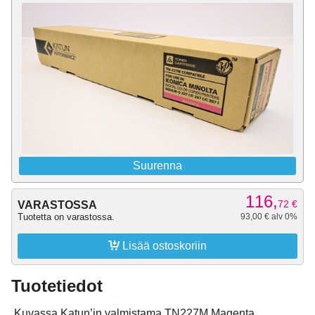
Suurenna
116,
72
€
VARASTOSSA
Tuotetta on varastossa.
93,00 € alv 0%

Lisää ostoskoriin
Tuotetiedot
Kuvassa Katun’in valmistama TN227M Magenta