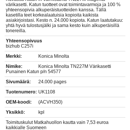
värikasetti. Katun tuotteet ovat toimintavarmoja ja 100 %
yhteensopivia alkuperäistuotteiden kanssa. Tällä
kasetilla teet korkealaatuisia kopioita kaikista
asiakirjoistasi. Kesto n. 24.000 kopiota. Katun laatutakuu:
yhtä hyvä tulostusjälki ja sama kesto kuin alkuperäisillä
tonereilla.
Yhteensopivuus
bizhub C257i
Merkki:
Konica Minolta
Nimike:
Konica Minolta TN227M Värikasetti
Punainen Katun p/n 54577
Sivumäärä:
24.000 pages
Tuotenumero:
UK1108
OEM-koodi:
(ACVH350)
Yksikkö:
kpl
Toimituskulut Matkahuollon kautta vain 7,53 euroa
kaikkialle Suomeen